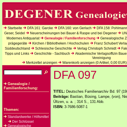
Startseite
DFA 161: Garcke
DFA 160: von Gerlach
DFA 158: Pohlmann
Geser, Seidel
Neuerscheinungen bei Bauer & Raspe und bei Degener
UN
Modernes Antiquariat
Genealogie / Familienforschung
Genealogische Ze
prägegeräte
Kirchen / Bibliotheken / Hochschulen
Franz Schubert Verla
Süddeutschland
Schlesische Geschichte
Verlag Christoph Schmidt
Fak
Tipps und Links
Geschichte - Sachbuch
Akademische Verlagsoffizin Baue
Vereinigung
Merkzettel anzeigen
Warenkorb anzeigen (
0
Artikel,
0,00
EUR)
DFA 097
Genealogie /
Familienforschung:
TITEL:
Deutsches Familienarchiv Bd. 97 (19
Beiträge:
Bastian, Büsing, Lampe, (von), Ni
Ültzen, u. a. ; 314 S., 131 Abb.
ISBN:
3-7686-5087-1
Themen:
Standardwerke / Hilfsmittel
Der Schlüssel
Genealogische