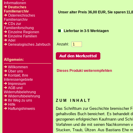
Informationen
Deutsches
Familienarchiv
Unser alter Preis 36,00 EUR, Sie sparen 11
Österreichisches
Familienarchiv
CDs zur
Familienforschung
Lieferbar in 3-5 Werktagen
Einzelne Regionen
Einzelne Familien
Adel
Anzahl:
Genealogisches Jahrbuch
Allgemein:
Willkommen
Dieses Produkt weiterempfehlen
Über uns
Kontakt, Ihre
Interessengebiete
Impressum
AGB und
Widerrufsbelehrung
Widerrufsbelehrung
Ihr Weg zu uns
Z U M I N H A L T
Hilfe
Das Schrifttum zur Geschichte bremischer Fa
Haftungshinweis
gehaltvolles Buch bereichert. Es behandelt
gezogenen erfolgreichen Kaufmann und Schif
Vorfahren und die mit seinen Nachkommen ve
Stucken, Traub, Ültzen. Aus Bastians Ehe m