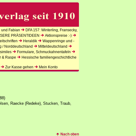
 und Fabian
DFA 157: Winterling, Fransecky,
SERE PRÄSENTIDEEN
Aktionspreise :-)
itschriften
Heraldik
Wappenringe und -
g / Norddeutschland
Mitteldeutschland
similes
Formulare, Schmuckahnentafeln
r & Raspe
Hessische familiengeschichtliche
Zur Kasse gehen
Mein Konto
88)
elsen, Raecke (Redeke), Stucken, Traub,
Nach oben