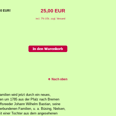
25,00 EUR
,00 EUR!
incl. 7% USt. zzgl. Versand
Nach oben
milien wird jetzt durch ein neues,
 den um 1785 aus der Pfalz nach Bremen
fsreeder Johann Wilhelm Bastian, seine
rbundenen Familien, u. a. Büsing, Nielsen,
it einer Tochter aus dem angesehenen