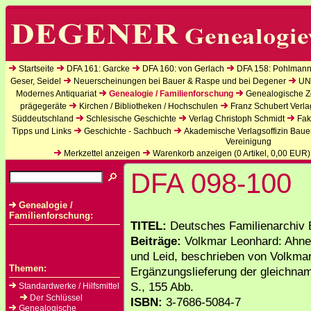
Startseite
DFA 161: Garcke
DFA 160: von Gerlach
DFA 158: Pohlmann
Geser, Seidel
Neuerscheinungen bei Bauer & Raspe und bei Degener
UN
Modernes Antiquariat
Genealogie / Familienforschung
Genealogische Ze
prägegeräte
Kirchen / Bibliotheken / Hochschulen
Franz Schubert Verla
Süddeutschland
Schlesische Geschichte
Verlag Christoph Schmidt
Fak
Tipps und Links
Geschichte - Sachbuch
Akademische Verlagsoffizin Baue
Vereinigung
Merkzettel anzeigen
Warenkorb anzeigen (
0
Artikel,
0,00
EUR)
DFA 098-100
Genealogie /
Familienforschung:
TITEL:
Deutsches Familienarchiv 
Beiträge:
Volkmar Leonhard: Ahnen
und Leid, beschrieben von Volkmar
Themen:
Ergänzungslieferung der gleichnam
S., 155 Abb.
Standardwerke / Hilfsmittel
Der Schlüssel
ISBN:
3-7686-5084-7
Genealogische