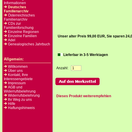
Informationen
Deutsches
Familienarchiv
Österreichisches
Familienarchiv
CDs zur
Familienforschung
Einzelne Regionen
Einzelne Familien
Unser alter Preis 99,00 EUR, Sie sparen 24
Adel
Genealogisches Jahrbuch
Lieferbar in 3-5 Werktagen
Allgemein:
Willkommen
Anzahl:
Über uns
Kontakt, Ihre
Interessengebiete
Impressum
AGB und
Widerrufsbelehrung
Widerrufsbelehrung
Dieses Produkt weiterempfehlen
Ihr Weg zu uns
Hilfe
Haftungshinweis