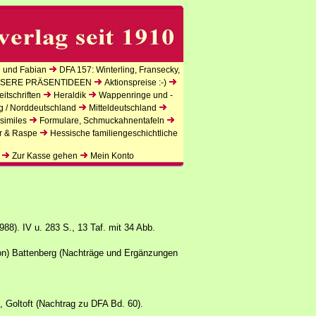
 und Fabian
DFA 157: Winterling, Fransecky,
SERE PRÄSENTIDEEN
Aktionspreise :-)
itschriften
Heraldik
Wappenringe und -
g / Norddeutschland
Mitteldeutschland
similes
Formulare, Schmuckahnentafeln
r & Raspe
Hessische familiengeschichtliche
Zur Kasse gehen
Mein Konto
88). IV u. 283 S., 13 Taf. mit 34 Abb.
von) Battenberg (Nachträge und Ergänzungen
, Goltoft (Nachtrag zu DFA Bd. 60).