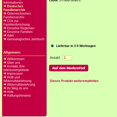
ISBN:
3-7686-5090-1
Informationen
Deutsches
Familienarchiv
Österreichisches
Familienarchiv
CDs zur
Familienforschung
Einzelne Regionen
Einzelne Familien
Adel
Genealogisches Jahrbuch
Lieferbar in 3-5 Werktagen
Allgemein:
Anzahl:
Willkommen
Über uns
Kontakt, Ihre
Interessengebiete
Impressum
AGB und
Widerrufsbelehrung
Dieses Produkt weiterempfehlen
Widerrufsbelehrung
Ihr Weg zu uns
Hilfe
Haftungshinweis