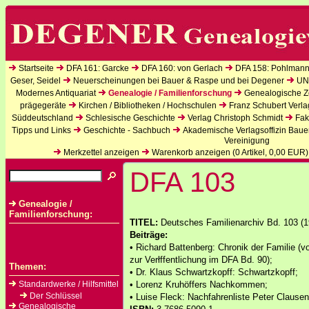
Startseite
DFA 161: Garcke
DFA 160: von Gerlach
DFA 158: Pohlmann
Geser, Seidel
Neuerscheinungen bei Bauer & Raspe und bei Degener
UN
Modernes Antiquariat
Genealogie / Familienforschung
Genealogische Ze
prägegeräte
Kirchen / Bibliotheken / Hochschulen
Franz Schubert Verla
Süddeutschland
Schlesische Geschichte
Verlag Christoph Schmidt
Fak
Tipps und Links
Geschichte - Sachbuch
Akademische Verlagsoffizin Baue
Vereinigung
Merkzettel anzeigen
Warenkorb anzeigen (
0
Artikel,
0,00
EUR)
DFA 103
Genealogie /
Familienforschung:
TITEL:
Deutsches Familienarchiv Bd. 103 (19
Beiträge:
• Richard Battenberg: Chronik der Familie (
zur Verłffentlichung im DFA Bd. 90);
Themen:
• Dr. Klaus Schwartzkopff: Schwartzkopff;
Standardwerke / Hilfsmittel
• Lorenz Kruhöffers Nachkommen;
Der Schlüssel
• Luise Fleck: Nachfahrenliste Peter Clausen
Genealogische