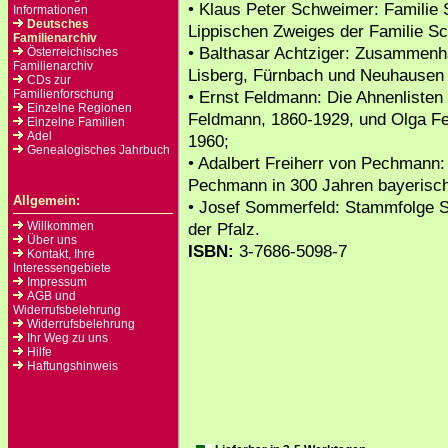
• Klaus Peter Schweimer: Familie
Informationen
Deutsches
Lippischen Zweiges der Familie S
Familienarchiv
• Balthasar Achtziger: Zusammenha
Österreichisches
Familienarchiv
Lisberg, Fürnbach und Neuhausen
CDs zur
Familienforschung
• Ernst Feldmann: Die Ahnenlisten 
Einzelne Regionen
Feldmann, 1860-1929, und Olga Fe
Einzelne Familien
Adel
1960;
Genealogisches Jahrbuch
• Adalbert Freiherr von Pechmann: 
Pechmann in 300 Jahren bayerisch
Allgemein:
• Josef Sommerfeld: Stammfolge 
Willkommen
der Pfalz.
Über uns
ISBN:
3-7686-5098-7
Kontakt, Ihre
Interessengebiete
Impressum
AGB und
Widerrufsbelehrung
Widerrufsbelehrung
Ihr Weg zu uns
Hilfe
Haftungshinweis