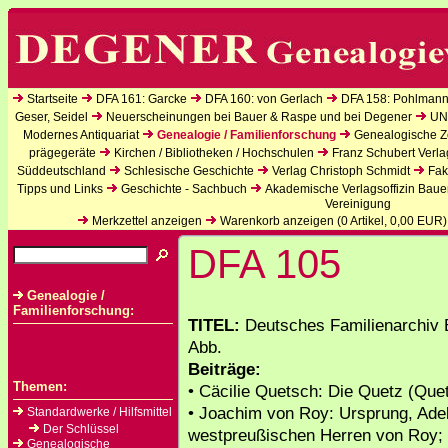
Startseite
DFA 161: Garcke
DFA 160: von Gerlach
DFA 158: Pohlmann
Geser, Seidel
Neuerscheinungen bei Bauer & Raspe und bei Degener
UN
Modernes Antiquariat
Genealogie / Familienforschung
Genealogische Ze
prägegeräte
Kirchen / Bibliotheken / Hochschulen
Franz Schubert Verla
Süddeutschland
Schlesische Geschichte
Verlag Christoph Schmidt
Fak
Tipps und Links
Geschichte - Sachbuch
Akademische Verlagsoffizin Baue
Vereinigung
Merkzettel anzeigen
Warenkorb anzeigen (
0
Artikel,
0,00
EUR)
DFA 105
Genealogie /
Familienforschung:
TITEL:
Deutsches Familienarchiv B
Abb.
Beiträge:
Themen:
• Cäcilie Quetsch: Die Quetz (Que
• Joachim von Roy: Ursprung, Ade
Standardwerke / Hilfsmittel
Der Schlüssel
westpreußischen Herren von Roy;
Genealogische