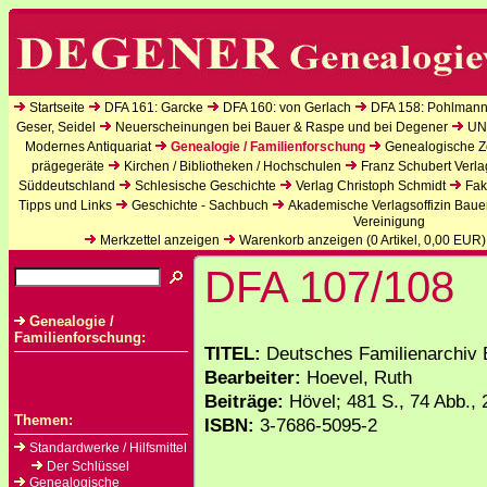
Startseite
DFA 161: Garcke
DFA 160: von Gerlach
DFA 158: Pohlmann
Geser, Seidel
Neuerscheinungen bei Bauer & Raspe und bei Degener
UN
Modernes Antiquariat
Genealogie / Familienforschung
Genealogische Ze
prägegeräte
Kirchen / Bibliotheken / Hochschulen
Franz Schubert Verla
Süddeutschland
Schlesische Geschichte
Verlag Christoph Schmidt
Fak
Tipps und Links
Geschichte - Sachbuch
Akademische Verlagsoffizin Baue
Vereinigung
Merkzettel anzeigen
Warenkorb anzeigen (
0
Artikel,
0,00
EUR)
DFA 107/108
Genealogie /
Familienforschung:
TITEL:
Deutsches Familienarchiv 
Bearbeiter:
Hoevel, Ruth
Beiträge:
Hövel; 481 S., 74 Abb., 2
Themen:
ISBN:
3-7686-5095-2
Standardwerke / Hilfsmittel
Der Schlüssel
Genealogische