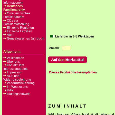
Informationen
Deutsches
Familienarchiv
Österreichisches
Familienarchiv
CDs zur
Familienforschung
Einzelne Regionen
Einzelne Familien
Adel
Lieferbar in 3-5 Werktagen
Genealogisches Jahrbuch
Anzahl:
Allgemein:
Willkommen
Über uns
Kontakt, Ihre
Interessengebiete
Impressum
Dieses Produkt weiterempfehlen
AGB und
Widerrufsbelehrung
Widerrufsbelehrung
Ihr Weg zu uns
Hilfe
Haftungshinweis
Z U M I N H A L T
Mit diesem Werk legt Ruth Hoevel 