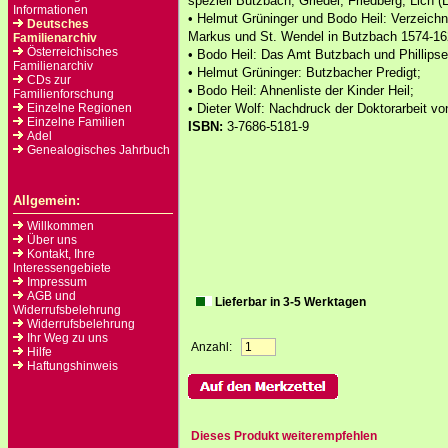
speziell Butzbach, Griedel, Friedberg, Lich 
Informationen
• Helmut Grüninger und Bodo Heil: Verzeichn
Deutsches
Markus und St. Wendel in Butzbach 1574-16
Familienarchiv
Österreichisches
• Bodo Heil: Das Amt Butzbach und Phillipse
Familienarchiv
• Helmut Grüninger: Butzbacher Predigt;
CDs zur
• Bodo Heil: Ahnenliste der Kinder Heil;
Familienforschung
Einzelne Regionen
• Dieter Wolf: Nachdruck der Doktorarbeit v
Einzelne Familien
ISBN:
3-7686-5181-9
Adel
Genealogisches Jahrbuch
Allgemein:
Willkommen
Über uns
Kontakt, Ihre
Interessengebiete
Impressum
AGB und
Lieferbar in 3-5 Werktagen
Widerrufsbelehrung
Widerrufsbelehrung
Ihr Weg zu uns
Anzahl:
Hilfe
Haftungshinweis
Dieses Produkt weiterempfehlen