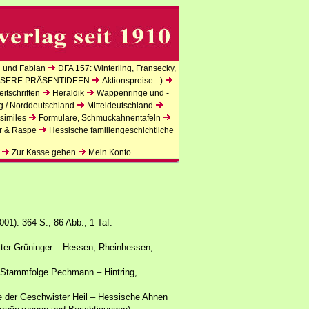
 und Fabian
DFA 157: Winterling, Fransecky,
SERE PRÄSENTIDEEN
Aktionspreise :-)
itschriften
Heraldik
Wappenringe und -
g / Norddeutschland
Mitteldeutschland
similes
Formulare, Schmuckahnentafeln
r & Raspe
Hessische familiengeschichtliche
Zur Kasse gehen
Mein Konto
01). 364 S., 86 Abb., 1 Taf.
ster Grüninger – Hessen, Rheinhessen,
 Stammfolge Pechmann – Hintring,
te der Geschwister Heil – Hessische Ahnen