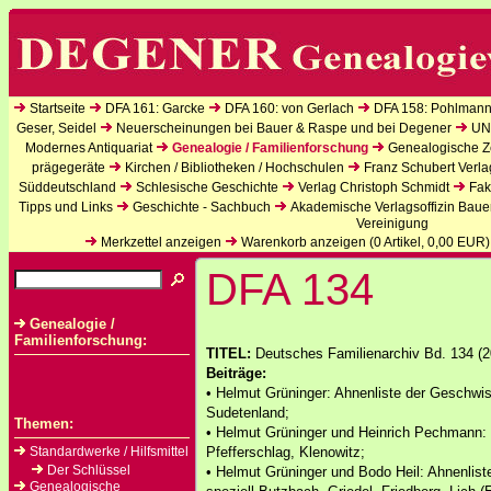
Startseite
DFA 161: Garcke
DFA 160: von Gerlach
DFA 158: Pohlmann
Geser, Seidel
Neuerscheinungen bei Bauer & Raspe und bei Degener
UN
Modernes Antiquariat
Genealogie / Familienforschung
Genealogische Ze
prägegeräte
Kirchen / Bibliotheken / Hochschulen
Franz Schubert Verla
Süddeutschland
Schlesische Geschichte
Verlag Christoph Schmidt
Fak
Tipps und Links
Geschichte - Sachbuch
Akademische Verlagsoffizin Baue
Vereinigung
Merkzettel anzeigen
Warenkorb anzeigen (
0
Artikel,
0,00
EUR)
DFA 134
Genealogie /
Familienforschung:
TITEL:
Deutsches Familienarchiv Bd. 134 (20
Beiträge:
• Helmut Grüninger: Ahnenliste der Geschwi
Sudetenland;
Themen:
• Helmut Grüninger und Heinrich Pechmann:
Standardwerke / Hilfsmittel
Pfefferschlag, Klenowitz;
Der Schlüssel
• Helmut Grüninger und Bodo Heil: Ahnenlis
Genealogische