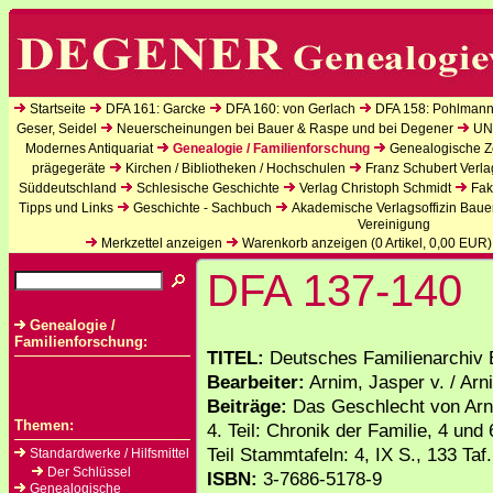
Startseite
DFA 161: Garcke
DFA 160: von Gerlach
DFA 158: Pohlmann
Geser, Seidel
Neuerscheinungen bei Bauer & Raspe und bei Degener
UN
Modernes Antiquariat
Genealogie / Familienforschung
Genealogische Ze
prägegeräte
Kirchen / Bibliotheken / Hochschulen
Franz Schubert Verla
Süddeutschland
Schlesische Geschichte
Verlag Christoph Schmidt
Fak
Tipps und Links
Geschichte - Sachbuch
Akademische Verlagsoffizin Baue
Vereinigung
Merkzettel anzeigen
Warenkorb anzeigen (
0
Artikel,
0,00
EUR)
DFA 137-140
Genealogie /
Familienforschung:
TITEL:
Deutsches Familienarchiv 
Bearbeiter:
Arnim, Jasper v. / Arn
Beiträge:
Das Geschlecht von Arni
Themen:
4. Teil: Chronik der Familie, 4 und
Teil Stammtafeln: 4, IX S., 133 Taf
Standardwerke / Hilfsmittel
Der Schlüssel
ISBN:
3-7686-5178-9
Genealogische