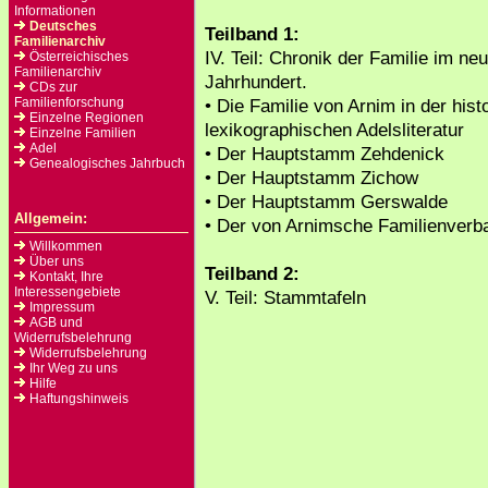
Informationen
Deutsches
Teilband 1:
Familienarchiv
IV. Teil: Chronik der Familie im n
Österreichisches
Familienarchiv
Jahrhundert.
CDs zur
Familienforschung
• Die Familie von Arnim in der hist
Einzelne Regionen
lexikographischen Adelsliteratur
Einzelne Familien
Adel
• Der Hauptstamm Zehdenick
Genealogisches Jahrbuch
• Der Hauptstamm Zichow
• Der Hauptstamm Gerswalde
Allgemein:
• Der von Arnimsche Familienverb
Willkommen
Über uns
Teilband 2:
Kontakt, Ihre
Interessengebiete
V. Teil: Stammtafeln
Impressum
AGB und
Widerrufsbelehrung
Widerrufsbelehrung
Ihr Weg zu uns
Hilfe
Haftungshinweis