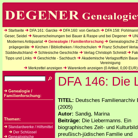
Startseite
DFA 161: Garcke
DFA 160: von Gerlach
DFA 158: Pohlmann
Geser, Seidel
Neuerscheinungen bei Bauer & Raspe und bei Degener
UN
Modernes Antiquariat
Genealogie / Familienforschung
Genealogische Ze
prägegeräte
Kirchen / Bibliotheken / Hochschulen
Franz Schubert Verla
Süddeutschland
Schlesische Geschichte
Verlag Christoph Schmidt
Fak
Tipps und Links
Geschichte - Sachbuch
Akademische Verlagsoffizin Baue
Vereinigung
Merkzettel anzeigen
Warenkorb anzeigen (
0
Artikel,
0,00
EUR)
DFA 146: Die 
Genealogie /
Familienforschung:
TITEL:
Deutsches Familienarchiv 
(2005)
Autor:
Sandig, Marina
Themen:
Beiträge:
Die Liebermanns. Ein
biographisches Zeit- und Kulturbild
Standardwerke / Hilfsmittel
Der Schlüssel
preußisch-jüdischen Familie und
Genealogische