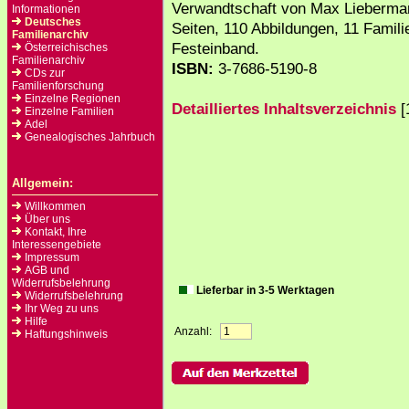
Verwandtschaft von Max Lieberma
Informationen
Deutsches
Seiten, 110 Abbildungen, 11 Familie
Familienarchiv
Festeinband.
Österreichisches
Familienarchiv
ISBN:
3-7686-5190-8
CDs zur
Familienforschung
Einzelne Regionen
Detailliertes Inhaltsverzeichnis
[
Einzelne Familien
Adel
Genealogisches Jahrbuch
Allgemein:
Willkommen
Über uns
Kontakt, Ihre
Interessengebiete
Impressum
AGB und
Widerrufsbelehrung
Lieferbar in 3-5 Werktagen
Widerrufsbelehrung
Ihr Weg zu uns
Hilfe
Anzahl:
Haftungshinweis