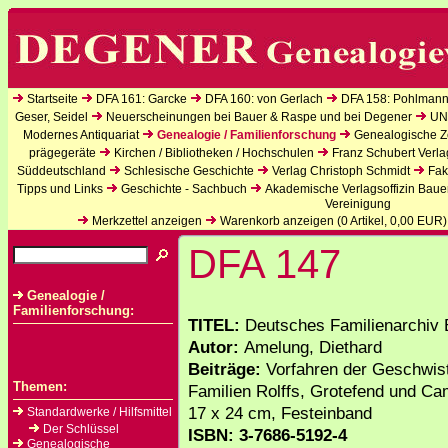
Startseite
DFA 161: Garcke
DFA 160: von Gerlach
DFA 158: Pohlmann
Geser, Seidel
Neuerscheinungen bei Bauer & Raspe und bei Degener
UN
Modernes Antiquariat
Genealogie / Familienforschung
Genealogische Ze
prägegeräte
Kirchen / Bibliotheken / Hochschulen
Franz Schubert Verla
Süddeutschland
Schlesische Geschichte
Verlag Christoph Schmidt
Fak
Tipps und Links
Geschichte - Sachbuch
Akademische Verlagsoffizin Baue
Vereinigung
Merkzettel anzeigen
Warenkorb anzeigen (
0
Artikel,
0,00
EUR)
DFA 147
Genealogie /
Familienforschung:
TITEL:
Deutsches Familienarchiv 
Autor:
Amelung, Diethard
Beiträge:
Vorfahren der Geschwist
Themen:
Familien Rolffs, Grotefend und Cam
17 x 24 cm, Festeinband
Standardwerke / Hilfsmittel
Der Schlüssel
ISBN: 3-7686-5192-4
Genealogische