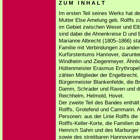
Z U M I N H A L T
Im ersten Teil seines Werks hat de
Mutter Else Amelung geb. Rolffs z
im Gebiet zwischen Weser und Elb
sind dabei die Ahnenkreise D und 
Marianne Albrecht (1805–1866) st
Familie mit Verbindungen zu ande
Kurfürstentums Hannover, darunter
Windheim und Ziegenmeyer. Ähnlich
Hüttenmeister Erasmus Erythropel
zählen Mitglieder der Engelbrecht, 
Bürgermeister Blankenfelde, die B
Damm, Schrader und Raven und die 
Reichhelm, Helmold, Hovet.
Der zweite Teil des Bandes enthält
Rolffs, Grotefend und Cammann. Au
Personen: aus der Linie Rolffs die 
Rolffs-Keller-Korte, die Familien 
Heinrich Sahm und des Marburger 
sowie des streitbaren Hannoveran