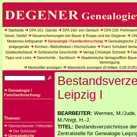
Startseite
DFA 161: Garcke
DFA 160: von Gerlach
DFA 158: Pohlmann
Geser, Seidel
Neuerscheinungen bei Bauer & Raspe und bei Degener
UN
Modernes Antiquariat
Genealogie / Familienforschung
Genealogische Ze
prägegeräte
Kirchen / Bibliotheken / Hochschulen
Franz Schubert Verla
Süddeutschland
Schlesische Geschichte
Verlag Christoph Schmidt
Fak
Tipps und Links
Geschichte - Sachbuch
Akademische Verlagsoffizin Baue
Vereinigung
Merkzettel anzeigen
Warenkorb anzeigen (
0
Artikel,
0,00
EUR)
Bestandsverze
Leipzig I
Genealogie /
Familienforschung:
BEARBEITER:
Wermes, M./Jude, 
Themen:
M./Voigt, H.-J.
TITEL:
Bestandsverzeichnisse de
Standardwerke / Hilfsmittel
Der Schlüssel
Zentralstelle für Genealogie Leipzig
Genealogische