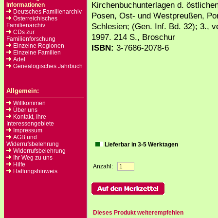
Kirchenbuchunterlagen d. östliche
Informationen
Deutsches Familienarchiv
Posen, Ost- und Westpreußen, P
Österreichisches
Schlesien; (Gen. Inf. Bd. 32); 3., ve
Familienarchiv
CDs zur
1997. 214 S., Broschur
Familienforschung
Einzelne Regionen
ISBN:
3-7686-2078-6
Einzelne Familien
Adel
Genealogisches Jahrbuch
Allgemein:
Willkommen
Über uns
Kontakt, Ihre
Interessengebiete
Impressum
AGB und
Widerrufsbelehrung
Lieferbar in 3-5 Werktagen
Widerrufsbelehrung
Ihr Weg zu uns
Hilfe
Anzahl:
Haftungshinweis
Dieses Produkt weiterempfehlen