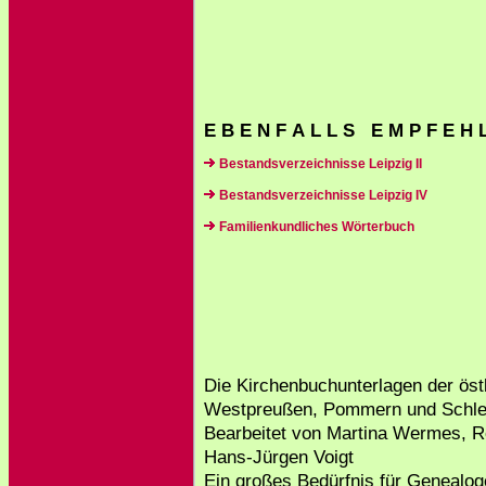
E B E N F A L L S E M P F E H 
Bestandsverzeichnisse Leipzig II
Bestandsverzeichnisse Leipzig IV
Familienkundliches Wörterbuch
Die Kirchenbuchunterlagen der öst
Westpreußen, Pommern und Schle
Bearbeitet von Martina Wermes, R
Hans-Jürgen Voigt
Ein großes Bedürfnis für Genealoge