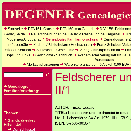
Startseite
DFA 161: Garcke
DFA 160: von Gerlach
DFA 158: Pohlmann
Geser, Seidel
Neuerscheinungen bei Bauer & Raspe und bei Degener
UN
Modernes Antiquariat
Genealogie / Familienforschung
Genealogische Ze
prägegeräte
Kirchen / Bibliotheken / Hochschulen
Franz Schubert Verla
Süddeutschland
Schlesische Geschichte
Verlag Christoph Schmidt
Fak
Tipps und Links
Geschichte - Sachbuch
Akademische Verlagsoffizin Baue
Vereinigung
Merkzettel anzeigen
Warenkorb anzeigen (
0
Artikel,
0,00
EUR)
Feldscherer u
II/1
Genealogie /
Familienforschung:
AUTOR:
Hinze, Eduard
TITEL:
Feldscherer und Feldmedici in deutsc
Themen:
Lfg. 1: Lebensläufe Aa-Az. 1979; III u. 58 S.
Standardwerke /
ISBN:
3-7686-3030-7
Hilfsmittel
Der Schlüssel