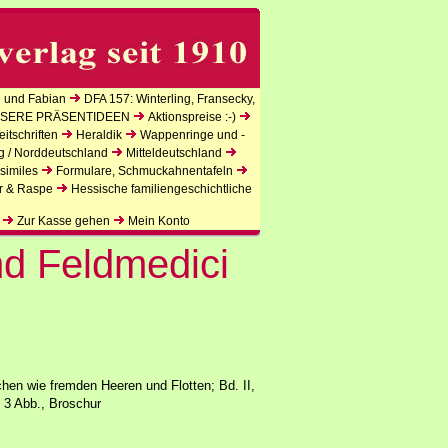
 und Fabian
DFA 157: Winterling, Fransecky,
SERE PRÄSENTIDEEN
Aktionspreise :-)
itschriften
Heraldik
Wappenringe und -
g / Norddeutschland
Mitteldeutschland
similes
Formulare, Schmuckahnentafeln
r & Raspe
Hessische familiengeschichtliche
Zur Kasse gehen
Mein Konto
nd Feldmedici
hen wie fremden Heeren und Flotten; Bd. II,
, 3 Abb., Broschur