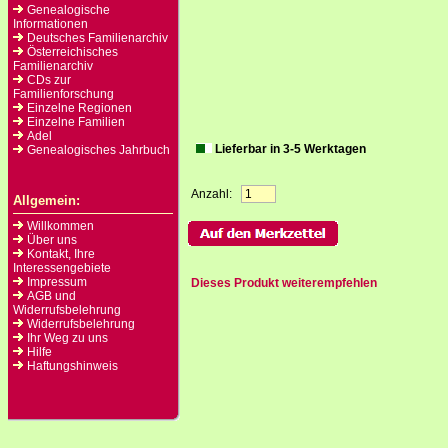
Genealogische
Informationen
Deutsches Familienarchiv
Österreichisches
Familienarchiv
CDs zur
Familienforschung
Einzelne Regionen
Einzelne Familien
Adel
Lieferbar in 3-5 Werktagen
Genealogisches Jahrbuch
Anzahl:
Allgemein:
Willkommen
Über uns
Kontakt, Ihre
Interessengebiete
Impressum
Dieses Produkt weiterempfehlen
AGB und
Widerrufsbelehrung
Widerrufsbelehrung
Ihr Weg zu uns
Hilfe
Haftungshinweis