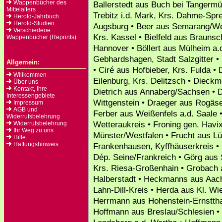
Wappenbücher des
Ballerstedt aus Buch bei Tangermü
Mittelalters
Trebitz i.d. Mark, Krs. Dahme-Spre
Herold-Jahrbuch
Herold-Studien
Augsburg • Beer aus Semarang/We
Verschiedene
Krs. Kassel • Bielfeld aus Brauns
Wappenbücher (Reprints)
Hannover • Böllert aus Mülheim a.
Gebhardshagen, Stadt Salzgitter •
Allgemein:
• Ciré aus Hofbieber, Krs. Fulda •
Willkommen
Eilenburg, Krs. Delitzsch • Dieckm
Über uns
Kontakt, Ihre
Dietrich aus Annaberg/Sachsen • D
Interessengebiete
Wittgenstein • Draeger aus Rogäse
Impressum
AGB und
Ferber aus Weißenfels a.d. Saale 
Widerrufsbelehrung
Wetteraukreis • Froning gen. Havi
Widerrufsbelehrung
Ihr Weg zu uns
Münster/Westfalen • Frucht aus L
Hilfe
Haftungshinweis
Frankenhausen, Kyffhäuserkreis • 
Dép. Seine/Frankreich • Görg aus 
Krs. Riesa-Großenhain • Grobach 
Halberstadt • Heckmanns aus Aac
Lahn-Dill-Kreis • Herda aus Kl. Wi
Herrmann aus Hohenstein-Ernsttha
Hoffmann aus Breslau/Schlesien •