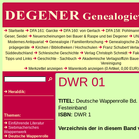
Startseite
DFA 161: Garcke
DFA 160: von Gerlach
DFA 158: Pohlmann
Geser, Seidel
Neuerscheinungen bei Bauer & Raspe und bei Degener
UN
Modernes Antiquariat
Genealogie / Familienforschung
Genealogische Zei
prägegeräte
Kirchen / Bibliotheken / Hochschulen
Franz Schubert Verla
Süddeutschland
Schlesische Geschichte
Verlag Christoph Schmidt
Fak
Tipps und Links
Geschichte - Sachbuch
Akademische Verlagsoffizin Baue
Vereinigung
Merkzettel anzeigen
Warenkorb anzeigen (
0
Artikel,
0,00
EUR)
DWR 01
Heraldik:
TITEL:
Deutsche Wappenrolle Bd. 
Festeinband
ISBN:
DWR 1
Themen:
Einführende Literatur
Verzeichnis der in diesem Band 
Siebmachersches
Wappenwerk
Deutsche Wappenrolle