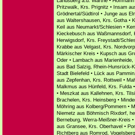
Landsberg a.d. Warthe • Hoffmann
Pritzwalk, Krs. Prignitz • Insam au
Grödnertal/Südtirol • Junge aus E
aus Waltershausen, Krs. Gotha • Ka
Keil aus Neumarkt/Schlesien • Ke
Kieckebusch aus Waßmannsdorf, K
Herwigsdorf, Krs. Freystadt/Schle
Krabbe aus Velgast, Krs. Nordvor
Märkischer Kreis • Kupsch aus Gr
Oder • Lambach aus Marienheide, 
aus Bad Salzig, Rhein-Hunsrück-K
Stadt Bielefeld • Lück aus Pammi
aus Zepfenhan, Krs. Rottweil • Mah
Malkmus aus Hünfeld, Krs. Fulda •
• Meszkat aus Kallehnen, Krs. Til
Brachelen, Krs. Heinsberg • Mind
Möhring aus Kolberg/Pommern • Mü
Niemetz aus Böhmisch Rixdorf, heu
Berneburg, Werra-Meißner-Kreis •
aus Gransee, Krs. Oberhavel • Po
Richtberg aus Romrod, Vogelsbergk