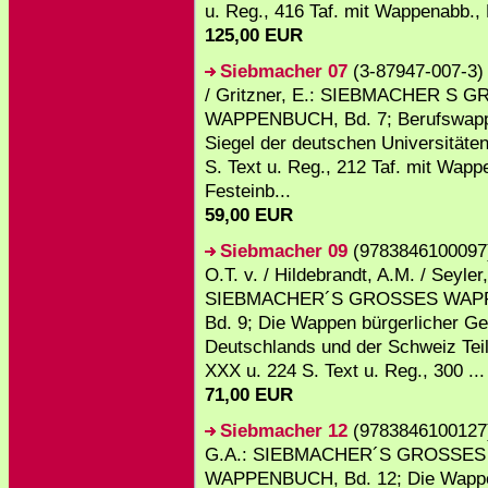
u. Reg., 416 Taf. mit Wappenabb.,
125,00 EUR
Siebmacher 07
(3-87947-007-3) 
/ Gritzner, E.: SIEBMACHER S 
WAPPENBUCH, Bd. 7; Berufswapp
Siegel der deutschen Universitäten
S. Text u. Reg., 212 Taf. mit Wapp
Festeinb...
59,00 EUR
Siebmacher 09
(9783846100097)
O.T. v. / Hildebrandt, A.M. / Seyler
SIEBMACHER´S GROSSES WAP
Bd. 9; Die Wappen bürgerlicher Ge
Deutschlands und der Schweiz Teil
XXX u. 224 S. Text u. Reg., 300 ...
71,00 EUR
Siebmacher 12
(9783846100127)
G.A.: SIEBMACHER´S GROSSES
WAPPENBUCH, Bd. 12; Die Wapp