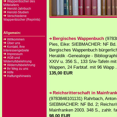
Wappenbücher des
Mittelalters
Herold-Jahrbuch
Herold-Studien
Verschiedene
Wappenbücher (Reprints)
Allgemein:
Bergisches Wappenbuch
(9783
Willkommen
Über uns
Pies, Eike: SIEBMACHER: NF Bd.
Kontakt, Ihre
Bergisches Wappenbuch bürgerlich
Interessengebiete
Impressum
Heraldik -Genealogie - Bibliograph
AGB und
XXIV u. 356 S., 133 S/w-Tafeln mit
Widerrufsbelehrung
Widerrufsbelehrung
Wappen, 24 Farbtaf. mit 96 Wapp .
Ihr Weg zu uns
135,00 EUR
Hilfe
Haftungshinweis
Reichsritterschaft in Mainfran
(9783846101131) Rahrbach, Anton-
SIEBMACHER: NF Bd. 2; Reichsritt
Mainfranken 2003. 348 S., zahlr. fa
98,00 EUR