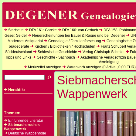
Startseite
DFA 161: Garcke
DFA 160: von Gerlach
DFA 158: Pohlmann
Geser, Seidel
Neuerscheinungen bei Bauer & Raspe und bei Degener
UN
Modernes Antiquariat
Genealogie / Familienforschung
Genealogische Zei
prägegeräte
Kirchen / Bibliotheken / Hochschulen
Franz Schubert Verla
Süddeutschland
Schlesische Geschichte
Verlag Christoph Schmidt
Fak
Tipps und Links
Geschichte - Sachbuch
Akademische Verlagsoffizin Baue
Vereinigung
Merkzettel anzeigen
Warenkorb anzeigen (
0
Artikel,
0,00
EUR)
Siebmachersc
Wappenwerk
Heraldik:
Themen:
Einführende Literatur
Siebmachersches
Wappenwerk
Deutsche Wappenrolle