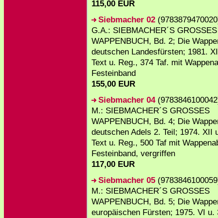
115,00 EUR
Siebmacher 02
(9783879470020)
G.A.: SIEBMACHER´S GROSSES
WAPPENBUCH, Bd. 2; Die Wappe
deutschen Landesfürsten; 1981. XI
Text u. Reg., 374 Taf. mit Wappena
Festeinband
155,00 EUR
Siebmacher 04
(9783846100042)
M.: SIEBMACHER´S GROSSES
WAPPENBUCH, Bd. 4; Die Wappen
deutschen Adels 2. Teil; 1974. XII 
Text u. Reg., 500 Taf mit Wappena
Festeinband, vergriffen
117,00 EUR
Siebmacher 05
(9783846100059)
M.: SIEBMACHER´S GROSSES
WAPPENBUCH, Bd. 5; Die Wappe
europäischen Fürsten; 1975. VI u. 