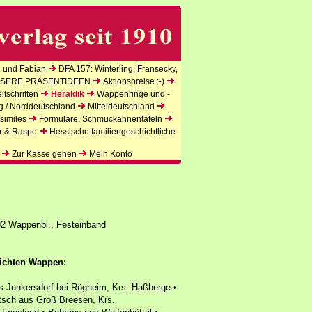
 und Fabian
DFA 157: Winterling, Fransecky,
SERE PRÄSENTIDEEN
Aktionspreise :-)
tschriften
Heraldik
Wappenringe und -
g / Norddeutschland
Mitteldeutschland
similes
Formulare, Schmuckahnentafeln
r & Raspe
Hessische familiengeschichtliche
Zur Kasse gehen
Mein Konto
92 Wappenbl., Festeinband
lichten Wappen:
us Junkersdorf bei Rügheim, Krs. Haßberge •
tsch aus Groß Breesen, Krs.