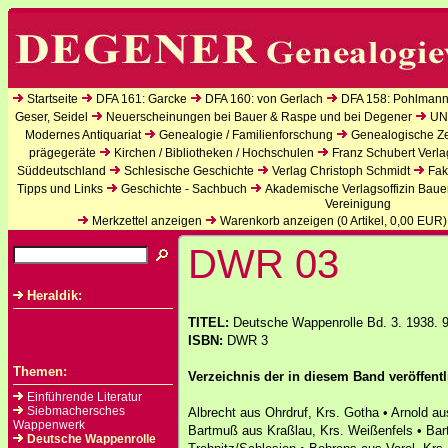
Startseite
DFA 161: Garcke
DFA 160: von Gerlach
DFA 158: Pohlmann
Geser, Seidel
Neuerscheinungen bei Bauer & Raspe und bei Degener
UN
Modernes Antiquariat
Genealogie / Familienforschung
Genealogische Zei
prägegeräte
Kirchen / Bibliotheken / Hochschulen
Franz Schubert Verla
Süddeutschland
Schlesische Geschichte
Verlag Christoph Schmidt
Fak
Tipps und Links
Geschichte - Sachbuch
Akademische Verlagsoffizin Baue
Vereinigung
Merkzettel anzeigen
Warenkorb anzeigen (
0
Artikel,
0,00
EUR)
DWR 03
Heraldik:
TITEL:
Deutsche Wappenrolle Bd. 3. 1938. 
ISBN:
DWR 3
Themen:
Verzeichnis der in diesem Band veröffent
Einführende Literatur
Siebmachersches
Albrecht aus Ohrdruf, Krs. Gotha • Arnold a
Wappenwerk
Bartmuß aus Kraßlau, Krs. Weißenfels • Bar
Deutsche Wappenrolle