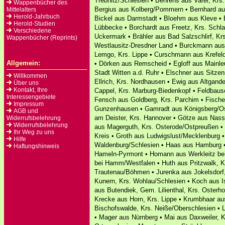
Trebnitz/Schlesien • Behrens aus Varel, Krs.
Wappenbücher des
Bergius aus Kolberg/Pommern • Bernhard aus
Mittelalters
Herold-Jahrbuch
Bickel aus Darmstadt • Bloehm aus Kleve • 
Herold-Studien
Lübbecke • Borchardt aus Freetz, Krs. Sch
Verschiedene
Uckermark • Brähler aus Bad Salzschlirf, Krs
Wappenbücher (Reprints)
Westlausitz-Dresdner Land • Burckmann aus
Lemgo, Krs. Lippe • Curschmann aus Krefel
Allgemein:
• Dörken aus Remscheid • Egloff aus Mainle
Stadt Witten a.d. Ruhr • Elschner aus Sitze
Willkommen
Ellrich, Krs. Nordhausen • Ewig aus Altgand
Über uns
Kontakt, Ihre
Cappel, Krs. Marburg-Biedenkopf • Feldbausc
Interessengebiete
Fensch aus Goldberg, Krs. Parchim • Fisch
Impressum
Gunzenhausen • Gamradt aus Königsberg/Os
AGB und
am Deister, Krs. Hannover • Götze aus Nas
Widerrufsbelehrung
Widerrufsbelehrung
aus Magerguth, Krs. Osterode/Ostpreußen •
Ihr Weg zu uns
Kreis • Groth aus Ludwigslust/Mecklenburg 
Hilfe
Waldenburg/Schlesien • Haas aus Hamburg •
Haftungshinweis
Hameln-Pyrmont • Homann aus Werkleitz bei
bei Hamm/Westfalen • Huth aus Pritzwalk, Kr
Trautenau/Böhmen • Jurenka aus Jokelsdorf,
Kunern, Krs. Wohlau/Schlesien • Koch aus I
aus Butendiek, Gem. Lilienthal, Krs. Osterh
Krecke aus Horn, Krs. Lippe • Krumbhaar aus
Bischofswalde, Krs. Neiße/Oberschlesien •
• Mager aus Nürnberg • Mai aus Daxweiler, 