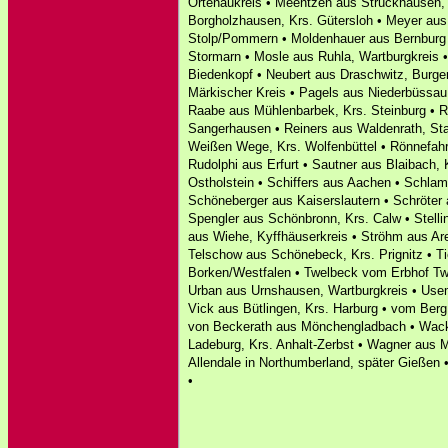
Ortenaukreis • Meentzen aus Strückhausen,
Borgholzhausen, Krs. Gütersloh • Meyer aus
Stolp/Pommern • Moldenhauer aus Bernburg a.
Stormarn • Mosle aus Ruhla, Wartburgkreis •
Biedenkopf • Neubert aus Draschwitz, Burge
Märkischer Kreis • Pagels aus Niederbüssau
Raabe aus Mühlenbarbek, Krs. Steinburg • R
Sangerhausen • Reiners aus Waldenrath, St
Weißen Wege, Krs. Wolfenbüttel • Rönnefahrt 
Rudolphi aus Erfurt • Sautner aus Blaibach,
Ostholstein • Schiffers aus Aachen • Schl
Schöneberger aus Kaiserslautern • Schröter
Spengler aus Schönbronn, Krs. Calw • Stell
aus Wiehe, Kyffhäuserkreis • Ströhm aus Are
Telschow aus Schönebeck, Krs. Prignitz • T
Borken/Westfalen • Twelbeck vom Erbhof Twe
Urban aus Urnshausen, Wartburgkreis • Usem
Vick aus Bütlingen, Krs. Harburg • vom Ber
von Beckerath aus Mönchengladbach • Wack
Ladeburg, Krs. Anhalt-Zerbst • Wagner aus M
Allendale in Northumberland, später Gießen •
•