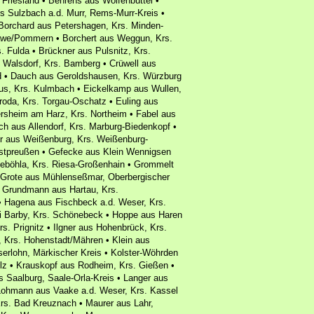
 Friesland • Behrens aus Wolfenbüttel •
 Sulzbach a.d. Murr, Rems-Murr-Kreis •
Borchard aus Petershagen, Krs. Minden-
lawe/Pommern • Borchert aus Weggun, Krs.
. Fulda • Brückner aus Pulsnitz, Krs.
 Walsdorf, Krs. Bamberg • Crüwell aus
d • Dauch aus Geroldshausen, Krs. Würzburg
us, Krs. Kulmbach • Eickelkamp aus Wullen,
nroda, Krs. Torgau-Oschatz • Euling aus
ersheim am Harz, Krs. Northeim • Fabel aus
h aus Allendorf, Krs. Marburg-Biedenkopf •
er aus Weißenburg, Krs. Weißenburg-
tpreußen • Gefecke aus Klein Wennigsen
seböhla, Krs. Riesa-Großenhain • Grommelt
 Grote aus Mühlenseßmar, Oberbergischer
• Grundmann aus Hartau, Krs.
 Hagena aus Fischbeck a.d. Weser, Krs.
 Barby, Krs. Schönebeck • Hoppe aus Haren
s. Prignitz • Ilgner aus Hohenbrück, Krs.
 Krs. Hohenstadt/Mähren • Klein aus
serlohn, Märkischer Kreis • Kolster-Wöhrden
olz • Krauskopf aus Rodheim, Krs. Gießen •
 Saalburg, Saale-Orla-Kreis • Langer aus
 Lohmann aus Vaake a.d. Weser, Krs. Kassel
Krs. Bad Kreuznach • Maurer aus Lahr,