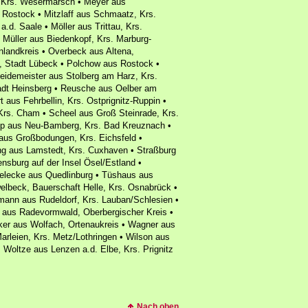
 Krs. Wesermarsch • Meyer aus
 Rostock • Mitzlaff aus Schmaatz, Krs.
d. Saale • Möller aus Trittau, Krs.
 Müller aus Biedenkopf, Krs. Marburg-
nlandkreis • Overbeck aus Altena,
, Stadt Lübeck • Polchow aus Rostock •
eidemeister aus Stolberg am Harz, Krs.
adt Heinsberg • Reusche aus Oelber am
aus Fehrbellin, Krs. Ostprignitz-Ruppin •
 Krs. Cham • Scheel aus Groß Steinrade, Krs.
amp aus Neu-Bamberg, Krs. Bad Kreuznach •
 aus Großbodungen, Krs. Eichsfeld •
ing aus Lamstedt, Krs. Cuxhaven • Straßburg
nsburg auf der Insel Ösel/Estland •
ielecke aus Quedlinburg • Tüshaus aus
lbeck, Bauerschaft Helle, Krs. Osnabrück •
ann aus Rudeldorf, Krs. Lauban/Schlesien •
g aus Radevormwald, Oberbergischer Kreis •
er aus Wolfach, Ortenaukreis • Wagner aus
arleien, Krs. Metz/Lothringen • Wilson aus
 Woltze aus Lenzen a.d. Elbe, Krs. Prignitz
Nach oben