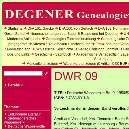
Startseite
DFA 161: Garcke
DFA 160: von Gerlach
DFA 158: Pohlmann
Geser, Seidel
Neuerscheinungen bei Bauer & Raspe und bei Degener
UN
Modernes Antiquariat
Genealogie / Familienforschung
Genealogische Zei
prägegeräte
Kirchen / Bibliotheken / Hochschulen
Franz Schubert Verla
Süddeutschland
Schlesische Geschichte
Verlag Christoph Schmidt
Fak
Tipps und Links
Geschichte - Sachbuch
Akademische Verlagsoffizin Baue
Vereinigung
Merkzettel anzeigen
Warenkorb anzeigen (
0
Artikel,
0,00
EUR)
DWR 09
Heraldik:
TITEL:
Deutsche Wappenrolle Bd. 9. 1950/5
ISBN:
3-7686-8011-8
Themen:
Verzeichnis der in diesem Band veröffent
Einführende Literatur
Siebmachersches
Arndt aus Volksdorf, Krs. Demmin • Baare-
Wappenwerk
Bliestorf, Krs. Herzogtum Lauenburg • Baum
Deutsche Wappenrolle