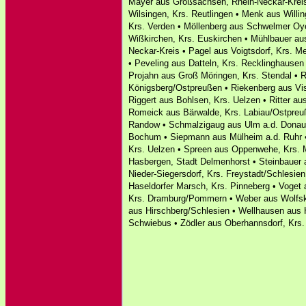
Mayer aus Großsachsen, Rhein-Neckar-Kreis
Wilsingen, Krs. Reutlingen • Menk aus Willi
Krs. Verden • Möllenberg aus Schwelmer Oy
Wißkirchen, Krs. Euskirchen • Mühlbauer au
Neckar-Kreis • Pagel aus Voigtsdorf, Krs. M
• Peveling aus Datteln, Krs. Recklinghausen 
Projahn aus Groß Möringen, Krs. Stendal • R
Königsberg/Ostpreußen • Riekenberg aus Vi
Riggert aus Bohlsen, Krs. Uelzen • Ritter a
Romeick aus Bärwalde, Krs. Labiau/Ostpreu
Randow • Schmalzigaug aus Ulm a.d. Donau 
Bochum • Siepmann aus Mülheim a.d. Ruhr 
Krs. Uelzen • Spreen aus Oppenwehe, Krs. 
Hasbergen, Stadt Delmenhorst • Steinbauer 
Nieder-Siegersdorf, Krs. Freystadt/Schlesien 
Haseldorfer Marsch, Krs. Pinneberg • Voge
Krs. Dramburg/Pommern • Weber aus Wolfsk
aus Hirschberg/Schlesien • Wellhausen aus H
Schwiebus • Zödler aus Oberhannsdorf, Krs.