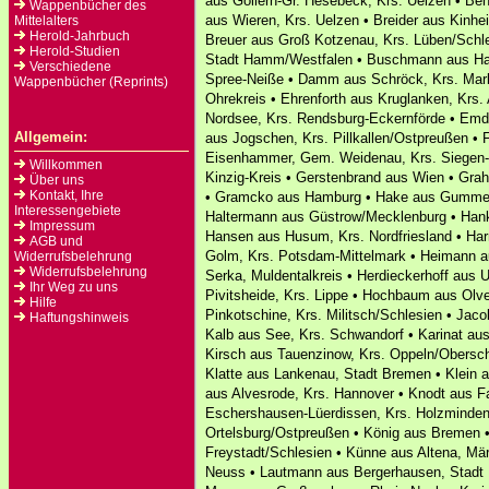
aus Gollern-Gr. Hesebeck, Krs. Uelzen • Be
Wappenbücher des
aus Wieren, Krs. Uelzen • Breider aus Kinhei
Mittelalters
Herold-Jahrbuch
Breuer aus Groß Kotzenau, Krs. Lüben/Schl
Herold-Studien
Stadt Hamm/Westfalen • Buschmann aus Hambu
Verschiedene
Spree-Neiße • Damm aus Schröck, Krs. Marb
Wappenbücher (Reprints)
Ohrekreis • Ehrenforth aus Kruglanken, Krs.
Nordsee, Krs. Rendsburg-Eckernförde • Emd
Allgemein:
aus Jogschen, Krs. Pillkallen/Ostpreußen •
Eisenhammer, Gem. Weidenau, Krs. Siegen-W
Willkommen
Kinzig-Kreis • Gerstenbrand aus Wien • Grah
Über uns
Kontakt, Ihre
• Gramcko aus Hamburg • Hake aus Gummers
Interessengebiete
Haltermann aus Güstrow/Mecklenburg • Han
Impressum
Hansen aus Husum, Krs. Nordfriesland • Ha
AGB und
Golm, Krs. Potsdam-Mittelmark • Heimann a
Widerrufsbelehrung
Widerrufsbelehrung
Serka, Muldentalkreis • Herdieckerhoff aus 
Ihr Weg zu uns
Pivitsheide, Krs. Lippe • Hochbaum aus Olv
Hilfe
Pinkotschine, Krs. Militsch/Schlesien • Jac
Haftungshinweis
Kalb aus See, Krs. Schwandorf • Karinat aus 
Kirsch aus Tauenzinow, Krs. Oppeln/Obersch
Klatte aus Lankenau, Stadt Bremen • Klein 
aus Alvesrode, Krs. Hannover • Knodt aus F
Eschershausen-Lüerdissen, Krs. Holzminde
Ortelsburg/Ostpreußen • König aus Bremen • 
Freystadt/Schlesien • Künne aus Altena, Mär
Neuss • Lautmann aus Bergerhausen, Stadt E