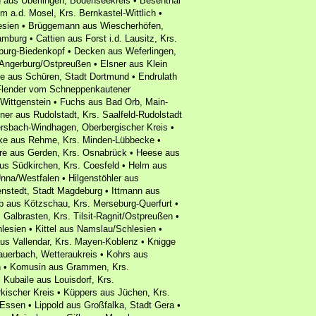
h aus Überlingen, Bodenseekreis • Besenthal
m a.d. Mosel, Krs. Bernkastel-Wittlich •
esien • Brüggemann aus Wiescherhöfen,
rg • Cattien aus Forst i.d. Lausitz, Krs.
urg-Biedenkopf • Decken aus Weferlingen,
 Angerburg/Ostpreußen • Elsner aus Klein
e aus Schüren, Stadt Dortmund • Endrulath
 Flender vom Schneppenkautener
ittgenstein • Fuchs aus Bad Orb, Main-
ner aus Rudolstadt, Krs. Saalfeld-Rudolstadt
bach-Windhagen, Oberbergischer Kreis •
ke aus Rehme, Krs. Minden-Lübbecke •
rre aus Gerden, Krs. Osnabrück • Heese aus
us Südkirchen, Krs. Coesfeld • Helm aus
Unna/Westfalen • Hilgenstöhler aus
enstedt, Stadt Magdeburg • Ittmann aus
ob aus Kötzschau, Krs. Merseburg-Querfurt •
Galbrasten, Krs. Tilsit-Ragnit/Ostpreußen •
lesien • Kittel aus Namslau/Schlesien •
aus Vallendar, Krs. Mayen-Koblenz • Knigge
auerbach, Wetteraukreis • Kohrs aus
n • Komusin aus Grammen, Krs.
Kubaile aus Louisdorf, Krs.
kischer Kreis • Küppers aus Jüchen, Krs.
ssen • Lippold aus Großfalka, Stadt Gera •