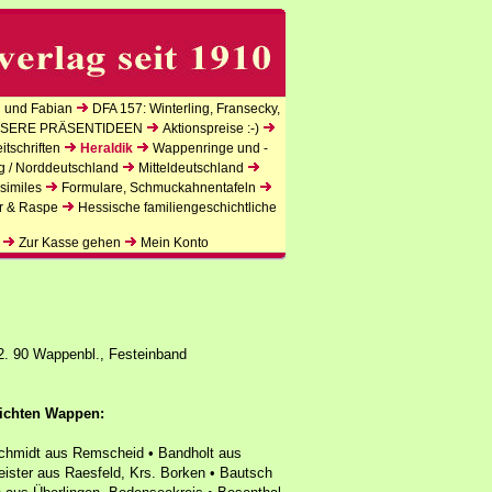
 und Fabian
DFA 157: Winterling, Fransecky,
SERE PRÄSENTIDEEN
Aktionspreise :-)
tschriften
Heraldik
Wappenringe und -
g / Norddeutschland
Mitteldeutschland
similes
Formulare, Schmuckahnentafeln
r & Raspe
Hessische familiengeschichtliche
Zur Kasse gehen
Mein Konto
2. 90 Wappenbl., Festeinband
lichten Wappen:
Schmidt aus Remscheid • Bandholt aus
eister aus Raesfeld, Krs. Borken • Bautsch