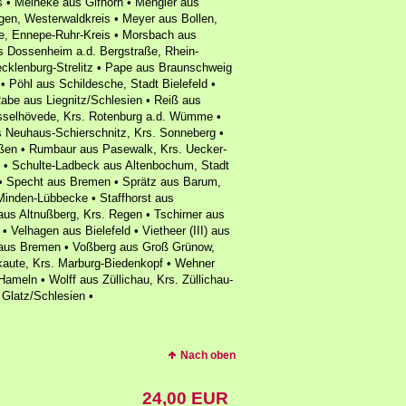
 • Meineke aus Gifhorn • Mengler aus
ngen, Westerwaldkreis • Meyer aus Bollen,
e, Ennepe-Ruhr-Kreis • Morsbach aus
s Dossenheim a.d. Bergstraße, Rhein-
ecklenburg-Strelitz • Pape aus Braunschweig
• Pöhl aus Schildesche, Stadt Bielefeld •
abe aus Liegnitz/Schlesien • Reiß aus
sselhövede, Krs. Rotenburg a.d. Wümme •
us Neuhaus-Schierschnitz, Krs. Sonneberg •
ßen • Rumbaur aus Pasewalk, Krs. Uecker-
• Schulte-Ladbeck aus Altenbochum, Stadt
• Specht aus Bremen • Sprätz aus Barum,
Minden-Lübbecke • Staffhorst aus
aus Altnußberg, Krs. Regen • Tschirner aus
• Velhagen aus Bielefeld • Vietheer (III) aus
t aus Bremen • Voßberg aus Groß Grünow,
aute, Krs. Marburg-Biedenkopf • Wehner
ameln • Wolff aus Züllichau, Krs. Züllichau-
 Glatz/Schlesien •
Nach oben
24,00 EUR