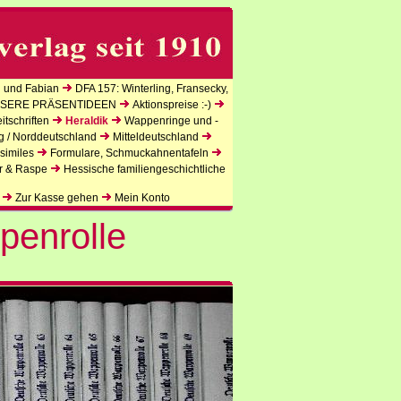
 und Fabian
DFA 157: Winterling, Fransecky,
SERE PRÄSENTIDEEN
Aktionspreise :-)
tschriften
Heraldik
Wappenringe und -
g / Norddeutschland
Mitteldeutschland
similes
Formulare, Schmuckahnentafeln
r & Raspe
Hessische familiengeschichtliche
Zur Kasse gehen
Mein Konto
penrolle