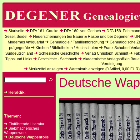
Startseite
DFA 161: Garcke
DFA 160: von Gerlach
DFA 158: Pohlmann
Geser, Seidel
Neuerscheinungen bei Bauer & Raspe und bei Degener
UN
Modernes Antiquariat
Genealogie / Familienforschung
Genealogische Zei
prägegeräte
Kirchen / Bibliotheken / Hochschulen
Franz Schubert Verla
Süddeutschland
Schlesische Geschichte
Verlag Christoph Schmidt
Fak
Tipps und Links
Geschichte - Sachbuch
Akademische Verlagsoffizin Baue
Vereinigung
Merkzettel anzeigen
Warenkorb anzeigen (
0
Artikel,
0,00
EUR)
Deutsche Wap
Heraldik:
Themen:
Einführende Literatur
Siebmachersches
Wappenwerk
Deutsche Wappenrolle