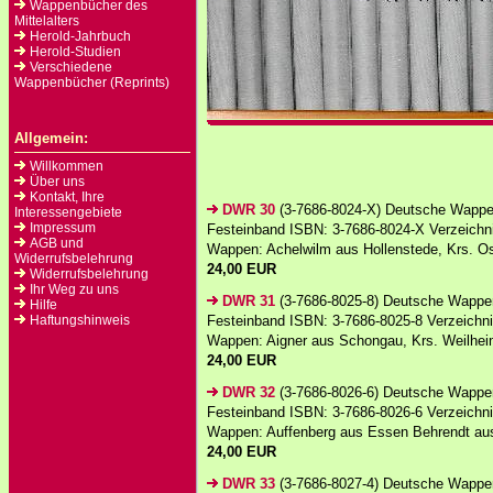
Wappenbücher des
Mittelalters
Herold-Jahrbuch
Herold-Studien
Verschiedene
Wappenbücher (Reprints)
Allgemein:
Willkommen
Über uns
Kontakt, Ihre
DWR 30
(3-7686-8024-X) Deutsche Wappen
Interessengebiete
Impressum
Festeinband ISBN: 3-7686-8024-X Verzeichni
AGB und
Wappen: Achelwilm aus Hollenstede, Krs. Os
Widerrufsbelehrung
24,00 EUR
Widerrufsbelehrung
Ihr Weg zu uns
DWR 31
(3-7686-8025-8) Deutsche Wappen
Hilfe
Haftungshinweis
Festeinband ISBN: 3-7686-8025-8 Verzeichnis
Wappen: Aigner aus Schongau, Krs. Weilhei
24,00 EUR
DWR 32
(3-7686-8026-6) Deutsche Wappen
Festeinband ISBN: 3-7686-8026-6 Verzeichnis
Wappen: Auffenberg aus Essen Behrendt aus
24,00 EUR
DWR 33
(3-7686-8027-4) Deutsche Wappen