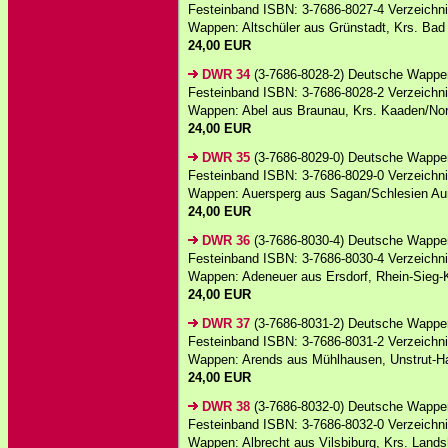
Festeinband ISBN: 3-7686-8027-4 Verzeichnis
Wappen: Altschüler aus Grünstadt, Krs. Bad
24,00 EUR
DWR 34
(3-7686-8028-2) Deutsche Wappen
Festeinband ISBN: 3-7686-8028-2 Verzeichnis
Wappen: Abel aus Braunau, Krs. Kaaden/No
24,00 EUR
DWR 35
(3-7686-8029-0) Deutsche Wappen
Festeinband ISBN: 3-7686-8029-0 Verzeichnis
Wappen: Auersperg aus Sagan/Schlesien Aumü
24,00 EUR
DWR 36
(3-7686-8030-4) Deutsche Wappen
Festeinband ISBN: 3-7686-8030-4 Verzeichnis
Wappen: Adeneuer aus Ersdorf, Rhein-Sieg-Kr
24,00 EUR
DWR 37
(3-7686-8031-2) Deutsche Wappen
Festeinband ISBN: 3-7686-8031-2 Verzeichnis
Wappen: Arends aus Mühlhausen, Unstrut-Hai
24,00 EUR
DWR 38
(3-7686-8032-0) Deutsche Wappen
Festeinband ISBN: 3-7686-8032-0 Verzeichnis
Wappen: Albrecht aus Vilsbiburg, Krs. Lands