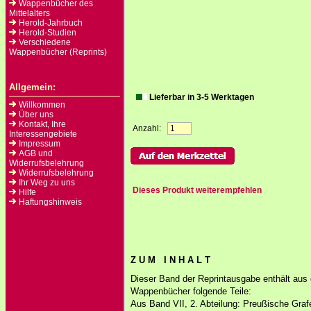
Wappenbücher des
Mittelalters
Herold-Jahrbuch
Herold-Studien
Verschiedene
Wappenbücher (Reprints)
Allgemein:
Lieferbar in 3-5 Werktagen
Willkommen
Über uns
Kontakt, Ihre
Anzahl:
Interessengebiete
Impressum
AGB und
Widerrufsbelehrung
Widerrufsbelehrung
Ihr Weg zu uns
Dieses Produkt weiterempfehlen
Hilfe
Haftungshinweis
Z U M I N H A L T
Dieser Band der Reprintausgabe enthält aus
Wappenbücher folgende Teile:
Aus Band VII, 2. Abteilung: Preußische Gra