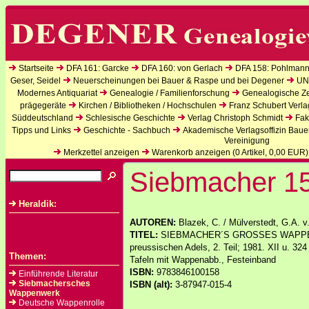
Startseite
DFA 161: Garcke
DFA 160: von Gerlach
DFA 158: Pohlmann
Geser, Seidel
Neuerscheinungen bei Bauer & Raspe und bei Degener
UN
Modernes Antiquariat
Genealogie / Familienforschung
Genealogische Zei
prägegeräte
Kirchen / Bibliotheken / Hochschulen
Franz Schubert Verla
Süddeutschland
Schlesische Geschichte
Verlag Christoph Schmidt
Fak
Tipps und Links
Geschichte - Sachbuch
Akademische Verlagsoffizin Baue
Vereinigung
Merkzettel anzeigen
Warenkorb anzeigen (
0
Artikel,
0,00
EUR)
Siebmacher 1
Heraldik:
AUTOREN:
Blazek, C. / Mülverstedt, G.A. v
TITEL:
SIEBMACHER´S GROSSES WAPPENB
preussischen Adels, 2. Teil; 1981. XII u. 32
Themen:
Tafeln mit Wappenabb., Festeinband
ISBN:
9783846100158
Einführende Literatur
Siebmachersches
ISBN (alt):
3-87947-015-4
Wappenwerk
Deutsche Wappenrolle