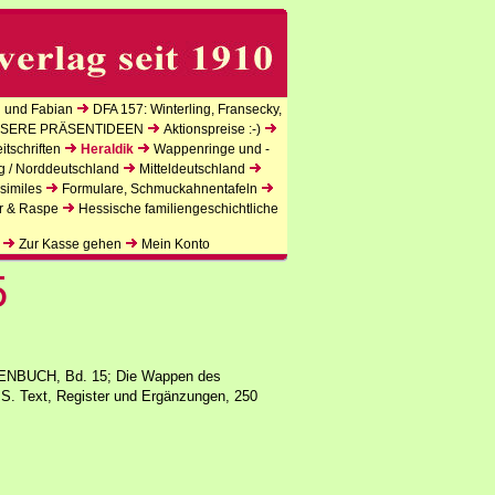
 und Fabian
DFA 157: Winterling, Fransecky,
SERE PRÄSENTIDEEN
Aktionspreise :-)
tschriften
Heraldik
Wappenringe und -
g / Norddeutschland
Mitteldeutschland
similes
Formulare, Schmuckahnentafeln
r & Raspe
Hessische familiengeschichtliche
Zur Kasse gehen
Mein Konto
5
.
UCH, Bd. 15; Die Wappen des
4 S. Text, Register und Ergänzungen, 250