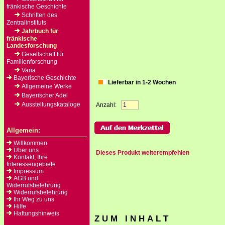
fränkische Geschichte
Schriften des
Zentralinstituts
Jahrbuch für
fränkische
Landesforschung
Gesellschaft für
Familienforschung
Varia
Bayerische Geschichte
Lieferbar in 1-2 Wochen
Allgemeine Werke
Bayerischer Adel
Ausstellungskataloge
Anzahl:
Allgemein:
Willkommen
Über uns
Dieses Produkt weiterempfehlen
Kontakt, Ihre
Interessengebiete
Impressum
AGB und
Widerrufsbelehrung
Widerrufsbelehrung
Ihr Weg zu uns
Hilfe
Haftungshinweis
Z U M I N H A L T