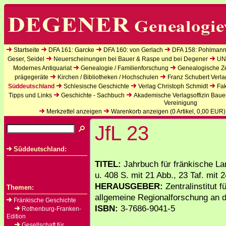
Startseite
DFA 161: Garcke
DFA 160: von Gerlach
DFA 158: Pohlmann
Geser, Seidel
Neuerscheinungen bei Bauer & Raspe und bei Degener
UN
Modernes Antiquariat
Genealogie / Familienforschung
Genealogische Zei
prägegeräte
Kirchen / Bibliotheken / Hochschulen
Franz Schubert Verla
Süddeutschland
Schlesische Geschichte
Verlag Christoph Schmidt
Fak
Tipps und Links
Geschichte - Sachbuch
Akademische Verlagsoffizin Baue
Vereinigung
Merkzettel anzeigen
Warenkorb anzeigen (
0
Artikel,
0,00
EUR)
JfL 23
Süddeutschland:
TITEL:
Jahrbuch für fränkische La
u. 408 S. mit 21 Abb., 23 Taf. mit 
HERAUSGEBER:
Zentralinstitut 
Themen:
allgemeine Regionalforschung an d
Fränkische Geschichte
ISBN:
3-7686-9041-5
Rothenburg-Franken-
Edition
Gesellschaft für