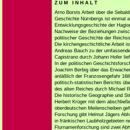
Z U M I N H A L T
Arno Borsts Arbeit über die Sebalds
Geschichte Nürnbergs ist einmal al
Entwicklungsgeschichte der Hagio
Nachweise der Beziehungen zwisc
politischer Geschichte der Reichs
Die kirchengeschichtliche Arbeit i
Andreas Bauch zu der umfassende
Capistrano durch Johann Hofer lief
In der politischen Geschichtsfors
Joachim Berbig über das Erwache
anläßlich der Franzosengefahr 168
politisch-statistischen Berichts 
des alten Reiches durch Michael 
Die historische Geographie und St
Herbert Krüger mit dem abschließen
oberdeutschen Meilenscheiben gef
Forschung gibt Helmut Jägers Abha
in fränkischen Laubholzgebieten n
Flurnamenforschung sind zwei Ab