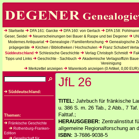
Startseite
DFA 161: Garcke
DFA 160: von Gerlach
DFA 158: Pohlmann
Geser, Seidel
Neuerscheinungen bei Bauer & Raspe und bei Degener
UN
Modernes Antiquariat
Genealogie / Familienforschung
Genealogische Zei
prägegeräte
Kirchen / Bibliotheken / Hochschulen
Franz Schubert Verla
Süddeutschland
Schlesische Geschichte
Verlag Christoph Schmidt
Fak
Tipps und Links
Geschichte - Sachbuch
Akademische Verlagsoffizin Baue
Vereinigung
Merkzettel anzeigen
Warenkorb anzeigen (
0
Artikel,
0,00
EUR)
JfL 26
Süddeutschland:
TITEL:
Jahrbuch für fränkische L
u. 386 S. m. 26 Tab., 2 Abb., 7 Taf
Falttaf.;
Themen:
HERAUSGEBER:
Zentralinstitut 
Fränkische Geschichte
allgemeine Regionalforschung an d
Rothenburg-Franken-
Edition
ISBN:
3-7686-9038-5
Gesellschaft für