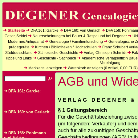
Startseite
DFA 161: Garcke
DFA 160: von Gerlach
DFA 158: Pohlman
Geser, Seidel
Neuerscheinungen bei Bauer & Raspe und bei Degener
UN
Modernes Antiquariat
Genealogie / Familienforschung
Genealogische Zei
prägegeräte
Kirchen / Bibliotheken / Hochschulen
Franz Schubert Verla
Süddeutschland
Schlesische Geschichte
Verlag Christoph Schmidt
Fak
Tipps und Links
Geschichte - Sachbuch
Akademische Verlagsoffizin Baue
Vereinigung
Merkzettel anzeigen
Warenkorb anzeigen (
0
Artikel,
0,00
EUR)
AGB und Wider
DFA 161: Garcke:
V E R L A G D E G E N E R & C
§ 1 Geltungsbereich
DFA 160: von Gerlach:
Für die Geschäftsbeziehung zwis
(im folgenden: Verkäufer) und dem 
auch für alle zukünftigen Geschäf
DFA 158: Pohlmann
Geschäftsbedingungen (AGB) in ihr
und Fabian: