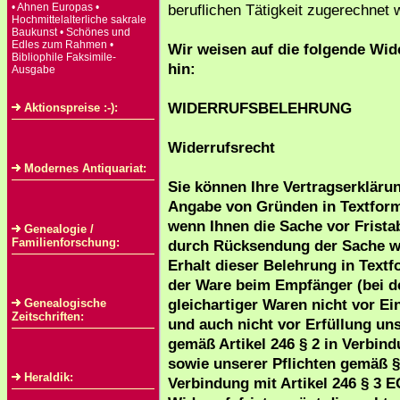
• Ahnen Europas •
beruflichen Tätigkeit zugerechnet
Hochmittelalterliche sakrale
Baukunst • Schönes und
Edles zum Rahmen •
Wir weisen auf die folgende Wid
Bibliophile Faksimile-
hin:
Ausgabe
WIDERRUFSBELEHRUNG
Aktionspreise :-):
Widerrufsrecht
Modernes Antiquariat:
Sie können Ihre Vertragserkläru
Angabe von Gründen in Textform (
wenn Ihnen die Sache vor Frista
Genealogie /
Familienforschung:
durch Rücksendung der Sache wid
Erhalt dieser Belehrung in Textf
der Ware beim Empfänger (bei d
gleichartiger Waren nicht vor Ei
Genealogische
Zeitschriften:
und auch nicht vor Erfüllung uns
gemäß Artikel 246 § 2 in Verbin
sowie unserer Pflichten gemäß §
Heraldik:
Verbindung mit Artikel 246 § 3