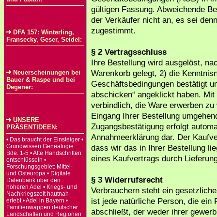
gültigen Fassung. Abweichende Be
der Verkäufer nicht an, es sei denn
zugestimmt.
DFA 157: Winterling,
Fransecky, Geser, Seidel:
§ 2 Vertragsschluss
Ihre Bestellung wird ausgelöst, na
Warenkorb gelegt, 2) die Kenntni
Neuerscheinungen bei
Bauer & Raspe und bei
Geschäftsbedingungen bestätigt un
Degener:
abschicken“ angeklickt haben.
Mit
verbindlich, die Ware erwerben zu
Eingang Ihrer Bestellung umgehend 
UNSERE
Zugangsbestätigung erfolgt automat
PRÄSENTIDEEN:
Annahmeerklärung dar. Der Kaufv
• Das braucht der Einsteiger •
Grundwissen Genealogie
dass wir das in Ihrer Bestellung 
Bde. 1-5 • Alte Handschriften
eines Kaufvertrags durch Lieferu
entschlüsseln •
Forschungsgebiet: Mittel-
und Osteuropa • Digitale
§ 3 Widerrufsrecht
Datenbank über den
höheren Adel • Kriegs- und
Verbrauchern steht ein gesetzlich
Nachkriegszeit hautnah
ist jede natürliche Person, die e
erlebt • Adel in Bayern •
Familienwappen deutscher
abschließt, der weder ihrer gewerb
Landschaften und Regionen