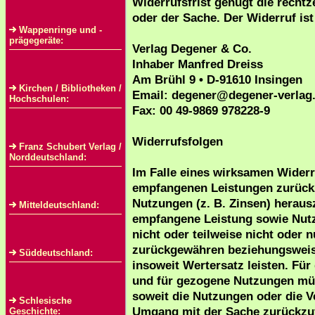
Widerrufsfrist genügt die recht
oder der Sache. Der Widerruf ist
Wappenringe und -
prägegeräte:
Verlag Degener & Co.
Inhaber Manfred Dreiss
Am Brühl 9 • D-91610 Insingen
Kirchen / Bibliotheken /
Email: degener@degener-verlag
Hochschulen:
Fax: 00 49-9869 978228-9
Widerrufsfolgen
Franz Schubert Verlag /
Norddeutschland:
Im Falle eines wirksamen Widerru
empfangenen Leistungen zurück
Nutzungen (z. B. Zinsen) herau
Mitteldeutschland:
empfangene Leistung sowie Nutz
nicht oder teilweise nicht oder 
zurückgewähren beziehungsweis
Süddeutschland:
insoweit Wertersatz leisten. Für
und für gezogene Nutzungen müs
soweit die Nutzungen oder die V
Schlesische
Umgang mit der Sache zurückzufü
Geschichte: