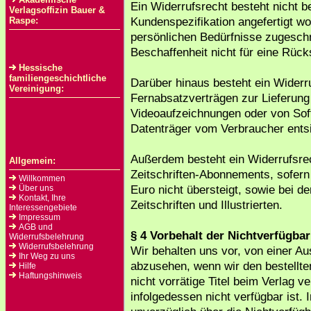
Ein Widerrufsrecht besteht nicht b
Verlagsoffizin Bauer &
Kundenspezifikation angefertigt wo
Raspe:
persönlichen Bedürfnisse zugeschni
Beschaffenheit nicht für eine Rüc
Hessische
familiengeschichtliche
Darüber hinaus besteht ein Widerru
Vereinigung:
Fernabsatzverträgen zur Lieferung
Videoaufzeichnungen oder von Soft
Datenträger vom Verbraucher entsi
Außerdem besteht ein Widerrufsre
Allgemein:
Zeitschriften-Abonnements, sofer
Willkommen
Euro nicht übersteigt, sowie bei de
Über uns
Kontakt, Ihre
Zeitschriften und Illustrierten.
Interessengebiete
Impressum
AGB und
§ 4 Vorbehalt der Nichtverfügbar
Widerrufsbelehrung
Widerrufsbelehrung
Wir behalten uns vor, von einer Au
Ihr Weg zu uns
abzusehen, wenn wir den bestellten 
Hilfe
Haftungshinweis
nicht vorrätige Titel beim Verlag ve
infolgedessen nicht verfügbar ist. 