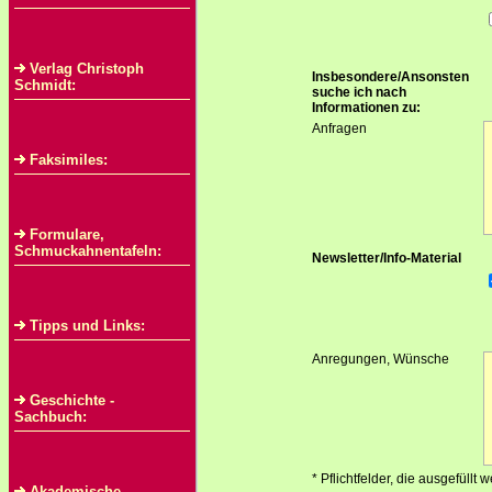
Verlag Christoph
Insbesondere/Ansonsten
Schmidt:
suche ich nach
Informationen zu:
Anfragen
Faksimiles:
Formulare,
Schmuckahnentafeln:
Newsletter/Info-Material
Tipps und Links:
Anregungen, Wünsche
Geschichte -
Sachbuch:
* Pflichtfelder, die ausgefüllt
Akademische