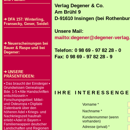
Verlag Degener & Co.
Am Brühl 9
D-91610 Insingen (bei Rothenbur
DFA 157: Winterling,
Fransecky, Geser, Seidel:
Unsere Mail:
mailto:degener@degener-verlag
Neuerscheinungen bei
Bauer & Raspe und bei
Telefon: 0 98 69 - 97 82 28 - 0
Degener:
Fax: 0 98 69 - 97 82 28 - 9
UNSERE
PRÄSENTIDEEN:
• Das braucht der Einsteiger •
Grundwissen Genealogie
Bde. 1-5 • Alte Handschriften
I H R E I N T E R E S S E N G E
entschlüsseln •
Forschungsgebiet: Mittel-
und Osteuropa • Digitale
Vorname *
Datenbank über den
Nachname *
höheren Adel • Kriegs- und
Nachkriegszeit hautnah
Kundennummer (wenn
erlebt • Adel in Bayern •
vorhanden)
Familienwappen deutscher
Adresse (privat) *
Landschaften und Regionen