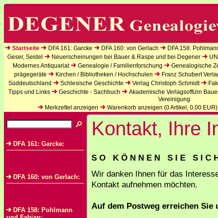
Startseite
DFA 161: Garcke
DFA 160: von Gerlach
DFA 158: Pohlman
Geser, Seidel
Neuerscheinungen bei Bauer & Raspe und bei Degener
UN
Modernes Antiquariat
Genealogie / Familienforschung
Genealogische Zei
prägegeräte
Kirchen / Bibliotheken / Hochschulen
Franz Schubert Verla
Süddeutschland
Schlesische Geschichte
Verlag Christoph Schmidt
Fak
Tipps und Links
Geschichte - Sachbuch
Akademische Verlagsoffizin Baue
Vereinigung
Merkzettel anzeigen
Warenkorb anzeigen (
0
Artikel,
0,00
EUR)
Kontakt, Ihre 
DFA 161: Garcke:
S O K Ö N N E N S I E S I C 
Wir danken Ihnen für das Interess
DFA 160: von Gerlach:
Kontakt aufnehmen möchten.
Auf dem Postweg erreichen Sie 
DFA 158: Pohlmann
und Fabian: