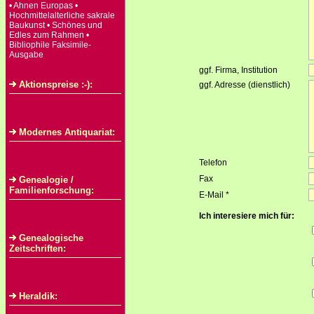
• Ahnen Europas •
Hochmittelalterliche sakrale
Baukunst • Schönes und
Edles zum Rahmen •
Bibliophile Faksimile-
Ausgabe
ggf. Firma, Institution
Aktionspreise :-):
ggf. Adresse (dienstlich)
Modernes Antiquariat:
Telefon
Fax
Genealogie /
Familienforschung:
E-Mail *
Ich interesiere mich für:
Genealogische
Zeitschriften:
Heraldik: