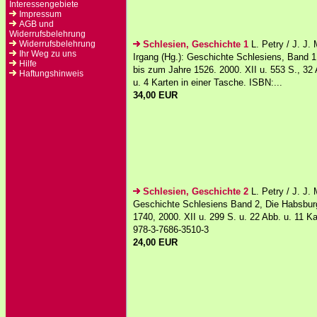
Interessengebiete
Impressum
AGB und
Widerrufsbelehrung
Widerrufsbelehrung
Schlesien, Geschichte 1
L. Petry / J. J.
Ihr Weg zu uns
Irgang (Hg.): Geschichte Schlesiens, Band 1
Hilfe
bis zum Jahre 1526. 2000. XII u. 553 S., 32 
Haftungshinweis
u. 4 Karten in einer Tasche. ISBN:...
34,00 EUR
Schlesien, Geschichte 2
L. Petry / J. J. 
Geschichte Schlesiens Band 2, Die Habsburg
1740, 2000. XII u. 299 S. u. 22 Abb. u. 11 K
978-3-7686-3510-3
24,00 EUR