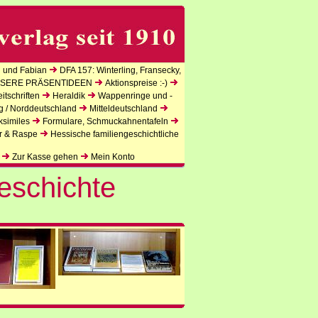
 und Fabian
DFA 157: Winterling, Fransecky,
SERE PRÄSENTIDEEN
Aktionspreise :-)
tschriften
Heraldik
Wappenringe und -
g / Norddeutschland
Mitteldeutschland
ksimiles
Formulare, Schmuckahnentafeln
r & Raspe
Hessische familiengeschichtliche
Zur Kasse gehen
Mein Konto
eschichte