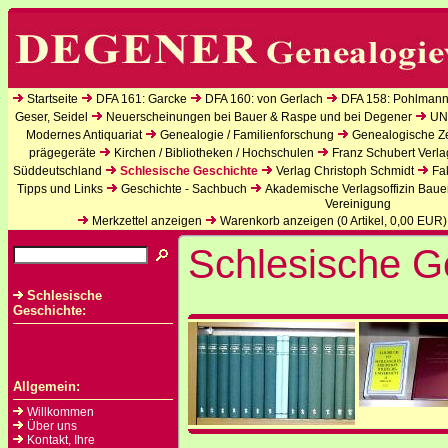
Startseite
DFA 161: Garcke
DFA 160: von Gerlach
DFA 158: Pohlmann
Geser, Seidel
Neuerscheinungen bei Bauer & Raspe und bei Degener
UN
Modernes Antiquariat
Genealogie / Familienforschung
Genealogische Zei
prägegeräte
Kirchen / Bibliotheken / Hochschulen
Franz Schubert Verla
Süddeutschland
Schlesische Geschichte
Verlag Christoph Schmidt
Fa
Tipps und Links
Geschichte - Sachbuch
Akademische Verlagsoffizin Baue
Vereinigung
Merkzettel anzeigen
Warenkorb anzeigen (
0
Artikel,
0,00
EUR)
Schlesische G
Schlesische
Geschichte:
Allgemein:
Willkommen
Über uns
Kontakt, Ihre