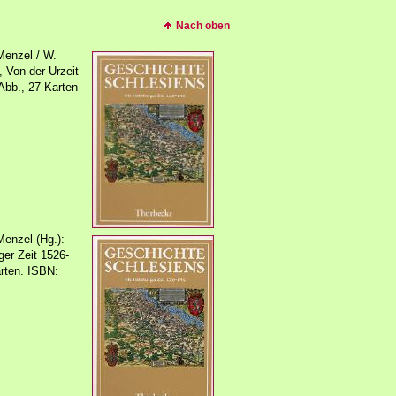
Nach oben
 Menzel / W.
, Von der Urzeit
Abb., 27 Karten
Menzel (Hg.):
er Zeit 1526-
arten. ISBN: