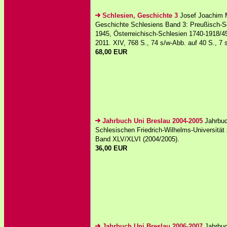
Schlesien, Geschichte 3
Josef Joachim M
Geschichte Schlesiens Band 3: Preußisch-S
1945, Österreichisch-Schlesien 1740-1918/4
2011. XIV, 768 S., 74 s/w-Abb. auf 40 S., 7 s
68,00 EUR
Jahrbuch Uni Breslau 2004-2005
Jahrbuc
Schlesischen Friedrich-Wilhelms-Universität 
Band XLV/XLVI (2004/2005).
36,00 EUR
Jahrbuch Uni Breslau 2006-2007
Jahrbuc