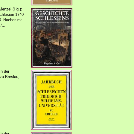
enzel (Hg.):
chlesien 1740-
5. Nachdruck
/...
h der
zu Breslau,
h der