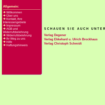
Allgemein:
Willkommen
Über uns
Kontakt, Ihre
Interessengebiete
Impressum
S C H A U E N S I E A U C H U N T E R
AGB und
Widerrufsbelehrung
Verlag Degener
Widerrufsbelehrung
Ihr Weg zu uns
Verlag Ekkehard u. Ulrich Brockhaus
Hilfe
Verlag Christoph Schmidt
Haftungshinweis