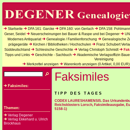
Startseite
DFA 161: Garcke
DFA 160: von Gerlach
DFA 158: Pohlmann
Geser, Seidel
Neuerscheinungen bei Bauer & Raspe und bei Degener
UN
Modernes Antiquariat
Genealogie / Familienforschung
Genealogische Zei
prägegeräte
Kirchen / Bibliotheken / Hochschulen
Franz Schubert Verla
Süddeutschland
Schlesische Geschichte
Verlag Christoph Schmidt
Fak
Tipps und Links
Geschichte - Sachbuch
Akademische Verlagsoffizin Baue
Vereinigung
Merkzettel anzeigen
Warenkorb anzeigen (
0
Artikel,
0,00
EUR)
Faksimiles
Faksimiles:
T I P P D E S T A G E S
CODEX LAURESHAMENSIS. Das Urkundenbuc
Reichsklosters Lorsch, Faksimileausgabe, Eu
Themen:
5158-1)
Verlag Degener
Verlag Ekkehard u. Ulrich
Brockhaus