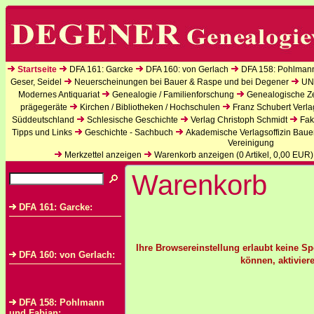
Startseite
DFA 161: Garcke
DFA 160: von Gerlach
DFA 158: Pohlman
Geser, Seidel
Neuerscheinungen bei Bauer & Raspe und bei Degener
UN
Modernes Antiquariat
Genealogie / Familienforschung
Genealogische Zei
prägegeräte
Kirchen / Bibliotheken / Hochschulen
Franz Schubert Verla
Süddeutschland
Schlesische Geschichte
Verlag Christoph Schmidt
Fak
Tipps und Links
Geschichte - Sachbuch
Akademische Verlagsoffizin Baue
Vereinigung
Merkzettel anzeigen
Warenkorb anzeigen (
0
Artikel,
0,00
EUR)
Warenkorb
DFA 161: Garcke:
Ihre Browsereinstellung erlaubt keine S
DFA 160: von Gerlach:
können, aktiviere
DFA 158: Pohlmann
und Fabian: