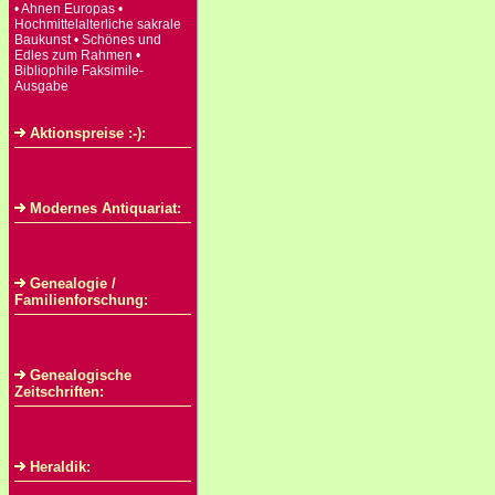
• Ahnen Europas •
Hochmittelalterliche sakrale
Baukunst • Schönes und
Edles zum Rahmen •
Bibliophile Faksimile-
Ausgabe
Aktionspreise :-):
Modernes Antiquariat:
Genealogie /
Familienforschung:
Genealogische
Zeitschriften:
Heraldik: