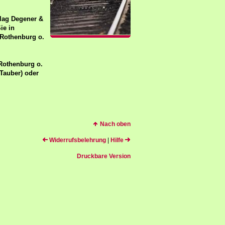
rlag Degener &
Sie in
 Rothenburg o.
Rothenburg o.
 Tauber) oder
Nach oben
Widerrufsbelehrung
|
Hilfe
Druckbare Version