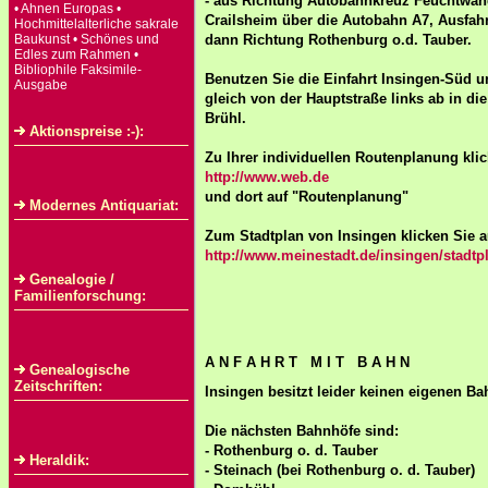
- aus Richtung Autobahnkreuz Feuchtwan
• Ahnen Europas •
Crailsheim über die Autobahn A7, Ausfahr
Hochmittelalterliche sakrale
Baukunst • Schönes und
dann Richtung Rothenburg o.d. Tauber.
Edles zum Rahmen •
Bibliophile Faksimile-
Benutzen Sie die Einfahrt Insingen-Süd u
Ausgabe
gleich von der Hauptstraße links ab in di
Brühl.
Aktionspreise :-):
Zu Ihrer individuellen Routenplanung klic
http://www.web.de
und dort auf "Routenplanung"
Modernes Antiquariat:
Zum Stadtplan von Insingen klicken Sie a
http://www.meinestadt.de/insingen/stadtp
Genealogie /
Familienforschung:
A N F A H R T M I T B A H N
Genealogische
Zeitschriften:
Insingen besitzt leider keinen eigenen Ba
Die nächsten Bahnhöfe sind:
- Rothenburg o. d. Tauber
Heraldik:
- Steinach (bei Rothenburg o. d. Tauber)