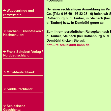
- Dombühl
Bei einer rechtzeitigen Anmeldung im Ve
Wappenringe und -
Co. (Tel.: 0 98 69 - 97 82 28 - 0) holen wir 
prägegeräte:
Rothenburg o. d. Tauber, in Steinach (bei
d. Tauber) bzw. in Dombühl gerne ab.
Kirchen / Bibliotheken /
Zum Ihrem persönlichen Reiseplan nach 
Hochschulen:
d. Tauber, Steinach (bei Rothenburg o. d.
Dombühl klicken Sie auf:
http://reiseauskunft.bahn.de
Franz Schubert Verlag /
Norddeutschland:
Mitteldeutschland:
Süddeutschland:
Schlesische
Geschichte: