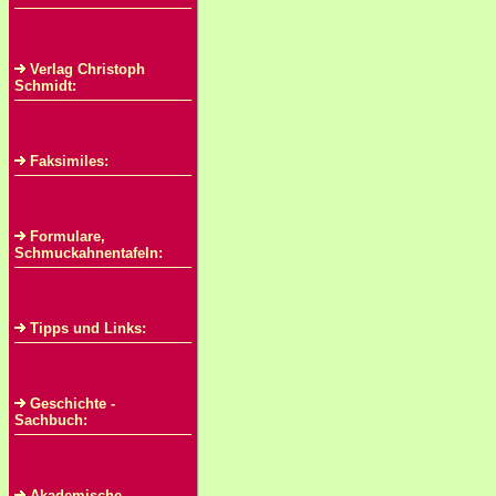
Verlag Christoph
Schmidt:
Faksimiles:
Formulare,
Schmuckahnentafeln:
Tipps und Links:
Geschichte -
Sachbuch:
Akademische