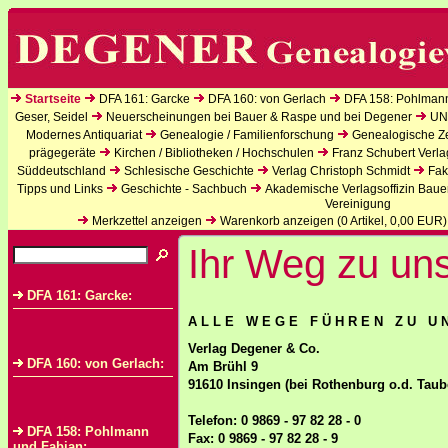
Startseite
DFA 161: Garcke
DFA 160: von Gerlach
DFA 158: Pohlman
Geser, Seidel
Neuerscheinungen bei Bauer & Raspe und bei Degener
UN
Modernes Antiquariat
Genealogie / Familienforschung
Genealogische Zei
prägegeräte
Kirchen / Bibliotheken / Hochschulen
Franz Schubert Verla
Süddeutschland
Schlesische Geschichte
Verlag Christoph Schmidt
Fak
Tipps und Links
Geschichte - Sachbuch
Akademische Verlagsoffizin Baue
Vereinigung
Merkzettel anzeigen
Warenkorb anzeigen (
0
Artikel,
0,00
EUR)
Ihr Weg zu un
DFA 161: Garcke:
A L L E W E G E F Ü H R E N Z U U N
Verlag Degener & Co.
DFA 160: von Gerlach:
Am Brühl 9
91610 Insingen (bei Rothenburg o.d. Taub
Telefon: 0 9869 - 97 82 28 - 0
DFA 158: Pohlmann
Fax: 0 9869 - 97 82 28 - 9
und Fabian: