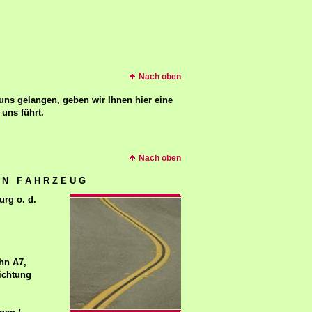
Nach oben
uns gelangen, geben wir Ihnen hier eine
uns führt.
Nach oben
E N F A H R Z E U G
urg o. d.
hn A7,
ichtung