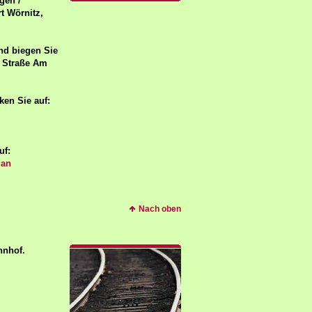
gen /
t Wörnitz,
nd biegen Sie
e Straße Am
ken Sie auf:
uf:
lan
Nach oben
hnhof.