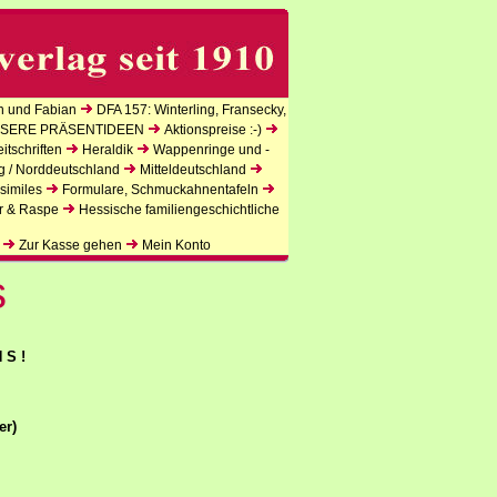
n und Fabian
DFA 157: Winterling, Fransecky,
SERE PRÄSENTIDEEN
Aktionspreise :-)
tschriften
Heraldik
Wappenringe und -
g / Norddeutschland
Mitteldeutschland
similes
Formulare, Schmuckahnentafeln
r & Raspe
Hessische familiengeschichtliche
Zur Kasse gehen
Mein Konto
s
 S !
er)