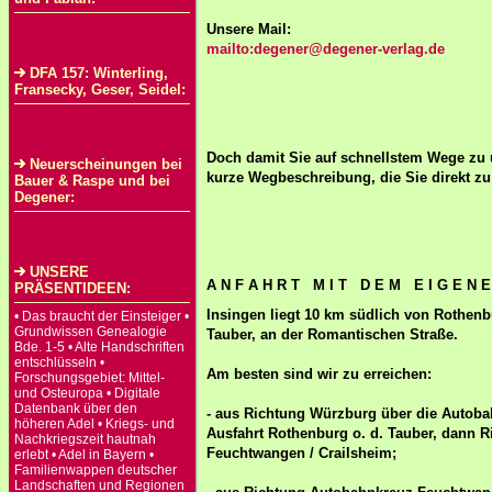
Unsere Mail:
mailto:degener@degener-verlag.de
DFA 157: Winterling,
Fransecky, Geser, Seidel:
Doch damit Sie auf schnellstem Wege zu 
Neuerscheinungen bei
kurze Wegbeschreibung, die Sie direkt zu 
Bauer & Raspe und bei
Degener:
UNSERE
A N F A H R T M I T D E M E I G E N 
PRÄSENTIDEEN:
Insingen liegt 10 km südlich von Rothenb
• Das braucht der Einsteiger •
Grundwissen Genealogie
Tauber, an der Romantischen Straße.
Bde. 1-5 • Alte Handschriften
entschlüsseln •
Am besten sind wir zu erreichen:
Forschungsgebiet: Mittel-
und Osteuropa • Digitale
Datenbank über den
- aus Richtung Würzburg über die Autoba
höheren Adel • Kriegs- und
Ausfahrt Rothenburg o. d. Tauber, dann R
Nachkriegszeit hautnah
Feuchtwangen / Crailsheim;
erlebt • Adel in Bayern •
Familienwappen deutscher
Landschaften und Regionen