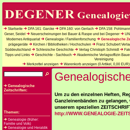
Startseite
DFA 161: Garcke
DFA 160: von Gerlach
DFA 158: Pohlmann
Geser, Seidel
Neuerscheinungen bei Bauer & Raspe und bei Degener
UN
Modernes Antiquariat
Genealogie / Familienforschung
Genealogische Ze
prägegeräte
Kirchen / Bibliotheken / Hochschulen
Franz Schubert Verla
Süddeutschland
Schlesische Geschichte
Verlag Christoph Schmidt
Fak
Tipps und Links
Geschichte - Sachbuch
Akademische Verlagsoffizin Baue
Vereinigung
Merkzettel anzeigen
Warenkorb anzeigen (
0
Artikel,
0,00
EUR)
Genealogische 
Genealogische
Zeitschriften:
Um zu den einzelnen Heften, Re
Ganzleinenbänden zu gelangen, 
unserem speziellen ZEITSCHRI
Themen:
http://WWW.GENEALOGIE-ZEIT
Genealogie (früher:
Familie und Volk)
Genealogie und Heraldik