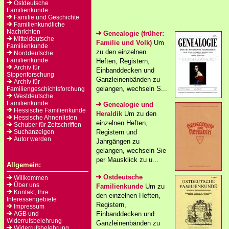
Ostdeutsche
Familienkunde
Familie und Geschichte
Familienkundliche
Nachrichten
Genealogie (früher:
Mitteldeutsche
Familie und Volk)
Um
Familienkunde
zu den einzelnen
Norddeutsche
Familienkunde
Heften, Registern,
Archiv für
Einbanddecken und
Sippenforschung
Ganzleinenbänden zu
Archiv für
gelangen, wechseln S...
Familiengeschichtsforchung
Westdeutsche
Familienkunde
Genealogie und
Hessische Familienkunde
Heraldik
Um zu den
Hessische Ahnenlisten
einzelnen Heften,
Schuber für Zeitschriften
Suchanzeigen
Registern und
Autor werden
Jahrgängen zu
gelangen, wechseln Sie
per Mausklick zu u...
Allgemein:
Ostdeutsche
Willkommen
Über uns
Familienkunde
Um zu
Kontakt, Ihre
den einzelnen Heften,
Interessengebiete
Registern,
Impressum
AGB und
Einbanddecken und
Widerrufsbelehrung
Ganzleinenbänden zu
Widerrufsbelehrung