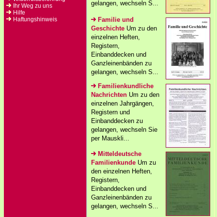
gelangen, wechseln S...
Ihr Weg zu uns
Hilfe
Haftungshinweis
Familie und
Geschichte
Um zu den
einzelnen Heften,
Registern,
Einbanddecken und
Ganzleinenbänden zu
gelangen, wechseln S...
Familienkundliche
Nachrichten
Um zu den
einzelnen Jahrgängen,
Registern und
Einbanddecken zu
gelangen, wechseln Sie
per Mauskli...
Mitteldeutsche
Familienkunde
Um zu
den einzelnen Heften,
Registern,
Einbanddecken und
Ganzleinenbänden zu
gelangen, wechseln S...