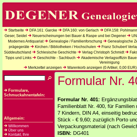
Startseite
DFA 161: Garcke
DFA 160: von Gerlach
DFA 158: Pohlmann
Geser, Seidel
Neuerscheinungen bei Bauer & Raspe und bei Degener
UN
Modernes Antiquariat
Genealogie / Familienforschung
Genealogische Zei
prägegeräte
Kirchen / Bibliotheken / Hochschulen
Franz Schubert Verla
Süddeutschland
Schlesische Geschichte
Verlag Christoph Schmidt
Faks
Tipps und Links
Geschichte - Sachbuch
Akademische Verlagsoffizin Baue
Vereinigung
Merkzettel anzeigen
Warenkorb anzeigen (
0
Artikel,
0,00
EUR)
Formular Nr. 4
Formulare,
Schmuckahnentafeln:
Formular Nr. 401:
Ergänzungsblat
Familienblatt Nr. 400, für Familien
7 Kindern, DIN A4, einseitig bedru
Allgemein:
Stück - € 9,60; zuzüglich Porto un
Verpackungsmaterial (nach Gewich
Willkommen
Über uns
ISBN:
DG401
Kontakt, Ihre