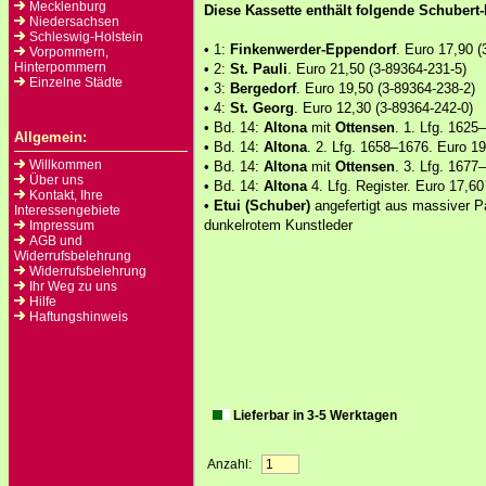
Mecklenburg
Diese Kassette enthält folgende Schubert
Niedersachsen
Schleswig-Holstein
• 1:
Finkenwerder-Eppendorf
. Euro 17,90 (
Vorpommern,
Hinterpommern
• 2:
St. Pauli
. Euro 21,50 (3-89364-231-5)
Einzelne Städte
• 3:
Bergedorf
. Euro 19,50 (3-89364-238-2)
• 4:
St. Georg
. Euro 12,30 (3-89364-242-0)
• Bd. 14:
Altona
mit
Ottensen
. 1. Lfg. 1625
Allgemein:
• Bd. 14:
Altona
. 2. Lfg. 1658–1676. Euro 1
Willkommen
• Bd. 14:
Altona
mit
Ottensen
. 3. Lfg. 1677
Über uns
• Bd. 14:
Altona
4. Lfg. Register. Euro 17,60
Kontakt, Ihre
•
Etui (Schuber)
angefertigt aus massiver P
Interessengebiete
dunkelrotem Kunstleder
Impressum
AGB und
Widerrufsbelehrung
Widerrufsbelehrung
Ihr Weg zu uns
Hilfe
Haftungshinweis
Lieferbar in 3-5 Werktagen
Anzahl: