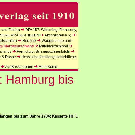
 und Fabian
DFA 157: Winterling, Fransecky,
SERE PRÄSENTIDEEN
Aktionspreise :-)
tschriften
Heraldik
Wappenringe und -
g / Norddeutschland
Mitteldeutschland
similes
Formulare, Schmuckahnentafeln
r & Raspe
Hessische familiengeschichtliche
Zur Kasse gehen
Mein Konto
: Hamburg bis
fängen bis zum Jahre 1704; Kassette HH 1