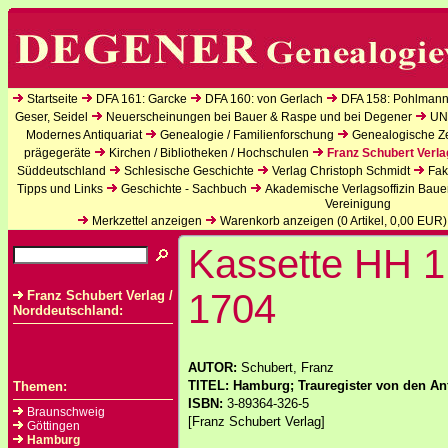
Startseite
DFA 161: Garcke
DFA 160: von Gerlach
DFA 158: Pohlmann
Geser, Seidel
Neuerscheinungen bei Bauer & Raspe und bei Degener
UN
Modernes Antiquariat
Genealogie / Familienforschung
Genealogische Zei
prägegeräte
Kirchen / Bibliotheken / Hochschulen
Franz Schubert Verla
Süddeutschland
Schlesische Geschichte
Verlag Christoph Schmidt
Fak
Tipps und Links
Geschichte - Sachbuch
Akademische Verlagsoffizin Baue
Vereinigung
Merkzettel anzeigen
Warenkorb anzeigen (
0
Artikel,
0,00
EUR)
Kassette HH 1
1704
Franz Schubert Verlag /
Norddeutschland:
AUTOR:
Schubert, Franz
TITEL: Hamburg; Trauregister von den An
Themen:
ISBN:
3-89364-326-5
Braunschweig
[Franz Schubert Verlag]
Göttingen
Hamburg