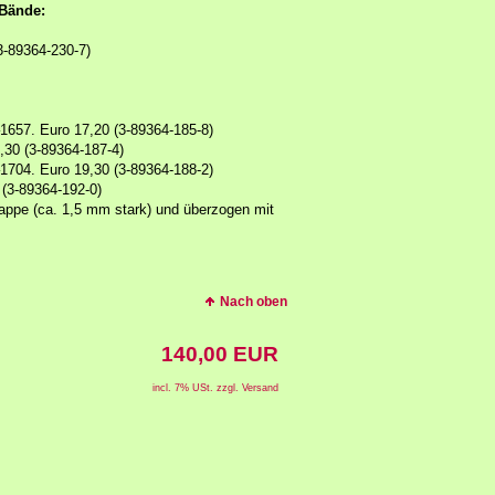
-Bände:
3-89364-230-7)
–1657. Euro 17,20 (3-89364-185-8)
9,30 (3-89364-187-4)
–1704. Euro 19,30 (3-89364-188-2)
 (3-89364-192-0)
appe (ca. 1,5 mm stark) und überzogen mit
Nach oben
140,00 EUR
incl. 7% USt. zzgl. Versand