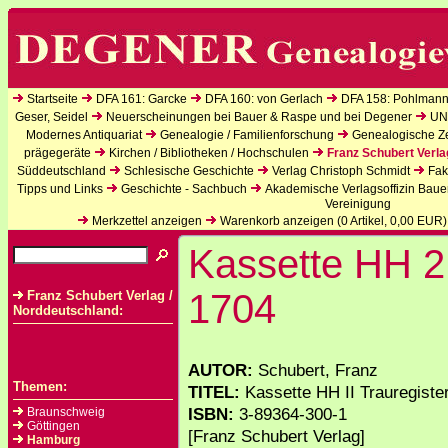
Startseite
DFA 161: Garcke
DFA 160: von Gerlach
DFA 158: Pohlmann
Geser, Seidel
Neuerscheinungen bei Bauer & Raspe und bei Degener
UN
Modernes Antiquariat
Genealogie / Familienforschung
Genealogische Zei
prägegeräte
Kirchen / Bibliotheken / Hochschulen
Franz Schubert Verla
Süddeutschland
Schlesische Geschichte
Verlag Christoph Schmidt
Fak
Tipps und Links
Geschichte - Sachbuch
Akademische Verlagsoffizin Baue
Vereinigung
Merkzettel anzeigen
Warenkorb anzeigen (
0
Artikel,
0,00
EUR)
Kassette HH 2
1704
Franz Schubert Verlag /
Norddeutschland:
AUTOR:
Schubert, Franz
Themen:
TITEL:
Kassette HH II Trauregist
ISBN:
3-89364-300-1
Braunschweig
Göttingen
[Franz Schubert Verlag]
Hamburg