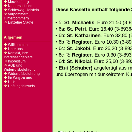
Mecklenburg
Niedersachsen
Diese Kassette enthält folgende
Schleswig-Holstein
Vorpommern,
Hinterpommern
• 5:
St. Michaelis
. Euro 21,50 (3-
Einzelne Städte
• 6a:
St. Petri
. Euro 16,40 (3-8936
• 6b:
St. Katharinen
. Euro 32,80 (
Allgemein:
• 6b R:
Register
. Euro 10,30 (3-8
Willkommen
• 6c:
St. Jakobi
. Euro 26,20 (3-89
Über uns
Kontakt, Ihre
• 6c R:
Register
. Euro 9,30 (3-89
Interessengebiete
• 6d:
St. Nikolai
. Euro 25,60 (3-8
Impressum
AGB und
•
Etui (Schuber)
angefertigt aus m
Widerrufsbelehrung
und überzogen mit dunkelrotem Ku
Widerrufsbelehrung
Ihr Weg zu uns
Hilfe
Haftungshinweis