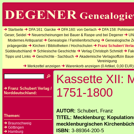
Startseite
DFA 161: Garcke
DFA 160: von Gerlach
DFA 158: Pohlmann
Geser, Seidel
Neuerscheinungen bei Bauer & Raspe und bei Degener
UN
Modernes Antiquariat
Genealogie / Familienforschung
Genealogische Zei
prägegeräte
Kirchen / Bibliotheken / Hochschulen
Franz Schubert Verla
Süddeutschland
Schlesische Geschichte
Verlag Christoph Schmidt
Fak
Tipps und Links
Geschichte - Sachbuch
Akademische Verlagsoffizin Baue
Vereinigung
Merkzettel anzeigen
Warenkorb anzeigen (
0
Artikel,
0,00
EUR)
Kassette XII: 
1751-1800
Franz Schubert Verlag /
Norddeutschland:
AUTOR:
Schubert, Franz
Themen:
TITEL: Mecklenburg; Kopulation
mecklenburgischen Kirchenbüche
Braunschweig
Göttingen
ISBN:
3-89364-200-5
Hamburg