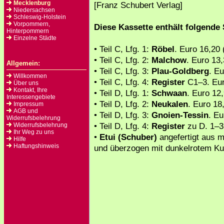
Mecklenburg
[Franz Schubert Verlag]
Niedersachsen
Schleswig-Holstein
Vorpommern,
Diese Kassette enthält folgende
Hinterpommern
Einzelne Städte
• Teil C, Lfg. 1:
Röbel
. Euro 16,20
• Teil C, Lfg. 2:
Malchow
. Euro 13
Allgemein:
• Teil C, Lfg. 3:
Plau-Goldberg
. E
Willkommen
• Teil C, Lfg. 4:
Register
C1–3. Eur
Über uns
Kontakt, Ihre
• Teil D, Lfg. 1:
Schwaan
. Euro 12
Interessengebiete
• Teil D, Lfg. 2:
Neukalen
. Euro 18
Impressum
AGB und
• Teil D, Lfg. 3:
Gnoien-Tessin
. E
Widerrufsbelehrung
• Teil D, Lfg. 4:
Register
zu D. 1–3
Widerrufsbelehrung
Ihr Weg zu uns
•
Etui (Schuber)
angefertigt aus m
Hilfe
Haftungshinweis
und überzogen mit dunkelrotem Ku