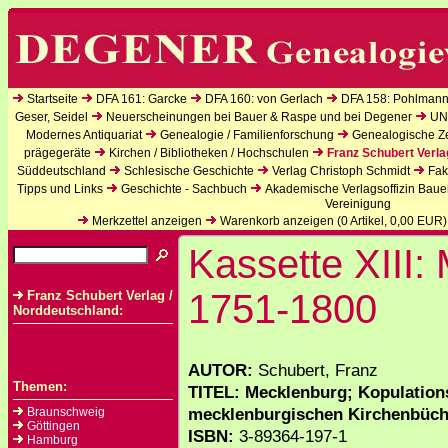
Startseite
DFA 161: Garcke
DFA 160: von Gerlach
DFA 158: Pohlmann
Geser, Seidel
Neuerscheinungen bei Bauer & Raspe und bei Degener
UN
Modernes Antiquariat
Genealogie / Familienforschung
Genealogische Zei
prägegeräte
Kirchen / Bibliotheken / Hochschulen
Franz Schubert Verla
Süddeutschland
Schlesische Geschichte
Verlag Christoph Schmidt
Fak
Tipps und Links
Geschichte - Sachbuch
Akademische Verlagsoffizin Baue
Vereinigung
Merkzettel anzeigen
Warenkorb anzeigen (
0
Artikel,
0,00
EUR)
Kassette XIII:
1751-1800
Franz Schubert Verlag /
Norddeutschland:
AUTOR:
Schubert, Franz
Themen:
TITEL: Mecklenburg; Kopulation
mecklenburgischen Kirchenbüche
Braunschweig
Göttingen
ISBN:
3-89364-197-1
Hamburg