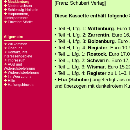
Mecklenburg
[Franz Schubert Verlag]
Niedersachsen
Schleswig-Holstein
Vorpommern,
Diese Kassette enthält folgende
Hinterpommern
Einzelne Städte
• Teil H, Lfg. 1:
Wittenburg
. Euro 
• Teil H, Lfg. 2:
Zarrentin
. Euro 16
Allgemein:
• Teil H, Lfg. 3:
Boizenburg
. Euro
Willkommen
• Teil H, Lfg. 4:
Register
. Euro 10,
Über uns
Kontakt, Ihre
• Teil L, Lfg. 1:
Rostock
. Euro 17,
Interessengebiete
• Teil L, Lfg. 2:
Schwerin
. Euro 17
Impressum
AGB und
• Teil L, Lfg. 3:
Wismar
. Euro 15,2
Widerrufsbelehrung
• Teil L, Lfg. 4:
Register
zu L 1–3. 
Widerrufsbelehrung
Ihr Weg zu uns
•
Etui (Schuber)
angefertigt aus m
Hilfe
Haftungshinweis
und überzogen mit dunkelrotem Ku