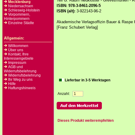
Teil G: Raum Neukloster - Grevesmühlen - R
Mecklenburg
ISBN: 978-3-8461-2096-5
Niedersachsen
Schleswig-Holstein
ISBN (alt):
3-922143-96-2
Vorpommern,
Hinterpommern
Akademische Verlagsoffizin Bauer & Raspe
Einzelne Städte
[Franz Schubert Verlag]
Allgemein:
Willkommen
Über uns
Kontakt, Ihre
Interessengebiete
Impressum
AGB und
Widerrufsbelehrung
Widerrufsbelehrung
Ihr Weg zu uns
Lieferbar in 3-5 Werktagen
Hilfe
Haftungshinweis
Anzahl:
Dieses Produkt weiterempfehlen