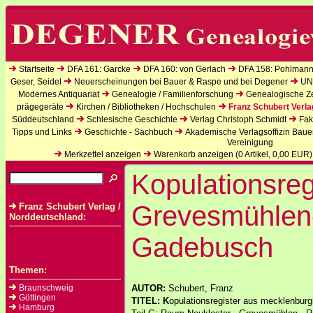
Startseite
DFA 161: Garcke
DFA 160: von Gerlach
DFA 158: Pohlmann
Geser, Seidel
Neuerscheinungen bei Bauer & Raspe und bei Degener
UN
Modernes Antiquariat
Genealogie / Familienforschung
Genealogische Zei
prägegeräte
Kirchen / Bibliotheken / Hochschulen
Franz Schubert Verla
Süddeutschland
Schlesische Geschichte
Verlag Christoph Schmidt
Fak
Tipps und Links
Geschichte - Sachbuch
Akademische Verlagsoffizin Baue
Vereinigung
Merkzettel anzeigen
Warenkorb anzeigen (
0
Artikel,
0,00
EUR)
Kopulationsreg
Grevesmühlen
Franz Schubert Verlag /
Norddeutschland:
Gadebusch
Themen:
Braunschweig
AUTOR:
Schubert, Franz
Göttingen
TITEL: K
opulationsregister aus mecklenbur
Hamburg