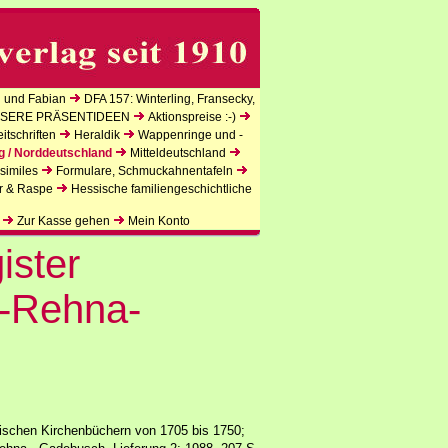
 und Fabian
DFA 157: Winterling, Fransecky,
SERE PRÄSENTIDEEN
Aktionspreise :-)
tschriften
Heraldik
Wappenringe und -
g / Norddeutschland
Mitteldeutschland
similes
Formulare, Schmuckahnentafeln
r & Raspe
Hessische familiengeschichtliche
Zur Kasse gehen
Mein Konto
ister
-Rehna-
gischen Kirchenbüchern von 1705 bis 1750;