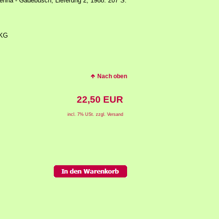
ehna - Gadebusch, Lieferung 2; 1988. 207 S.
 KG
Nach oben
22,50 EUR
incl. 7% USt. zzgl. Versand