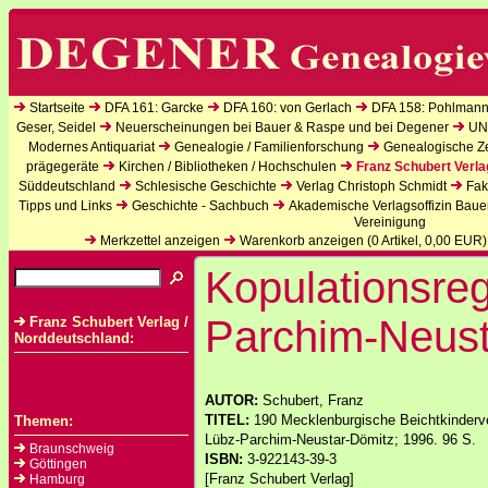
Startseite
DFA 161: Garcke
DFA 160: von Gerlach
DFA 158: Pohlmann
Geser, Seidel
Neuerscheinungen bei Bauer & Raspe und bei Degener
UN
Modernes Antiquariat
Genealogie / Familienforschung
Genealogische Zei
prägegeräte
Kirchen / Bibliotheken / Hochschulen
Franz Schubert Verla
Süddeutschland
Schlesische Geschichte
Verlag Christoph Schmidt
Fak
Tipps und Links
Geschichte - Sachbuch
Akademische Verlagsoffizin Baue
Vereinigung
Merkzettel anzeigen
Warenkorb anzeigen (
0
Artikel,
0,00
EUR)
Kopulationsreg
Parchim-Neust
Franz Schubert Verlag /
Norddeutschland:
AUTOR:
Schubert, Franz
TITEL:
190 Mecklenburgische Beichtkinderve
Themen:
Lübz-Parchim-Neustar-Dömitz; 1996. 96 S.
Braunschweig
ISBN:
3-922143-39-3
Göttingen
[Franz Schubert Verlag]
Hamburg