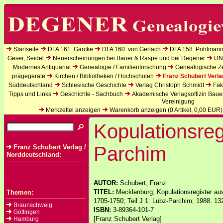
Startseite
DFA 161: Garcke
DFA 160: von Gerlach
DFA 158: Pohlmann
Geser, Seidel
Neuerscheinungen bei Bauer & Raspe und bei Degener
UN
Modernes Antiquariat
Genealogie / Familienforschung
Genealogische Zei
prägegeräte
Kirchen / Bibliotheken / Hochschulen
Franz Schubert Verla
Süddeutschland
Schlesische Geschichte
Verlag Christoph Schmidt
Fak
Tipps und Links
Geschichte - Sachbuch
Akademische Verlagsoffizin Baue
Vereinigung
Merkzettel anzeigen
Warenkorb anzeigen (
0
Artikel,
0,00
EUR)
Kopulationsreg
Parchim
Franz Schubert Verlag /
Norddeutschland:
AUTOR:
Schubert, Franz
TITEL:
Mecklenburg; Kopulationsregister a
Themen:
1705-1750; Teil J 1: Lübz-Parchim; 1988. 13
Braunschweig
ISBN:
3-89364-101-7
Göttingen
[Franz Schubert Verlag]
Hamburg