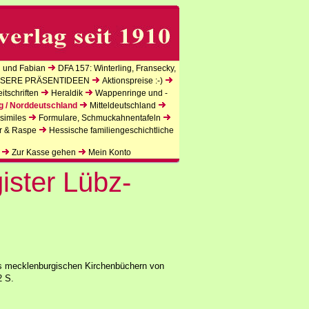
 und Fabian
DFA 157: Winterling, Fransecky,
SERE PRÄSENTIDEEN
Aktionspreise :-)
tschriften
Heraldik
Wappenringe und -
g / Norddeutschland
Mitteldeutschland
similes
Formulare, Schmuckahnentafeln
r & Raspe
Hessische familiengeschichtliche
Zur Kasse gehen
Mein Konto
ister Lübz-
us mecklenburgischen Kirchenbüchern von
2 S.