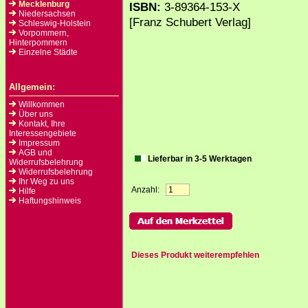
Mecklenburg
ISBN:
3-89364-153-X
Niedersachsen
[Franz Schubert Verlag]
Schleswig-Holstein
Vorpommern,
Hinterpommern
Einzelne Städte
Allgemein:
Willkommen
Über uns
Kontakt, Ihre
Interessengebiete
Impressum
AGB und
Lieferbar in 3-5 Werktagen
Widerrufsbelehrung
Widerrufsbelehrung
Ihr Weg zu uns
Anzahl:
Hilfe
Haftungshinweis
Dieses Produkt weiterempfehlen