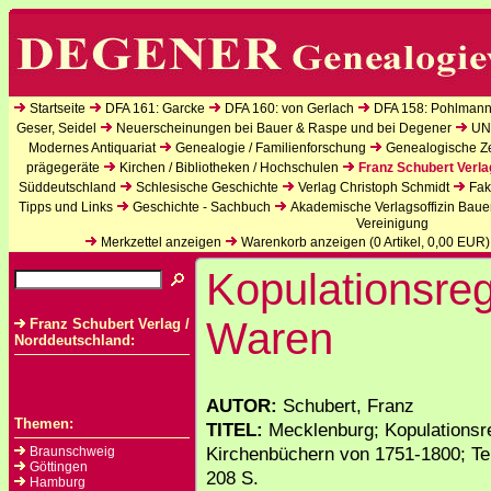
Startseite
DFA 161: Garcke
DFA 160: von Gerlach
DFA 158: Pohlmann
Geser, Seidel
Neuerscheinungen bei Bauer & Raspe und bei Degener
UN
Modernes Antiquariat
Genealogie / Familienforschung
Genealogische Zei
prägegeräte
Kirchen / Bibliotheken / Hochschulen
Franz Schubert Verla
Süddeutschland
Schlesische Geschichte
Verlag Christoph Schmidt
Fak
Tipps und Links
Geschichte - Sachbuch
Akademische Verlagsoffizin Baue
Vereinigung
Merkzettel anzeigen
Warenkorb anzeigen (
0
Artikel,
0,00
EUR)
Kopulationsreg
Waren
Franz Schubert Verlag /
Norddeutschland:
AUTOR:
Schubert, Franz
Themen:
TITEL:
Mecklenburg; Kopulationsr
Kirchenbüchern von 1751-1800; Tei
Braunschweig
Göttingen
208 S.
Hamburg