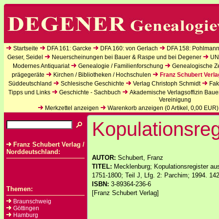
Startseite
DFA 161: Garcke
DFA 160: von Gerlach
DFA 158: Pohlmann
Geser, Seidel
Neuerscheinungen bei Bauer & Raspe und bei Degener
UN
Modernes Antiquariat
Genealogie / Familienforschung
Genealogische Zei
prägegeräte
Kirchen / Bibliotheken / Hochschulen
Franz Schubert Verla
Süddeutschland
Schlesische Geschichte
Verlag Christoph Schmidt
Fak
Tipps und Links
Geschichte - Sachbuch
Akademische Verlagsoffizin Baue
Vereinigung
Merkzettel anzeigen
Warenkorb anzeigen (
0
Artikel,
0,00
EUR)
Kopulationsreg
Franz Schubert Verlag /
Norddeutschland:
AUTOR:
Schubert, Franz
TITEL:
Mecklenburg; Kopulationsregister a
1751-1800; Teil J, Lfg. 2: Parchim; 1994. 14
ISBN:
3-89364-236-6
Themen:
[Franz Schubert Verlag]
Braunschweig
Göttingen
Hamburg