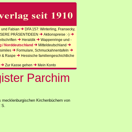
 und Fabian
DFA 157: Winterling, Fransecky,
SERE PRÄSENTIDEEN
Aktionspreise :-)
tschriften
Heraldik
Wappenringe und -
g / Norddeutschland
Mitteldeutschland
similes
Formulare, Schmuckahnentafeln
r & Raspe
Hessische familiengeschichtliche
Zur Kasse gehen
Mein Konto
ister Parchim
us mecklenburgischen Kirchenbüchern von
2 S.