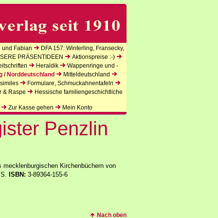
 und Fabian
DFA 157: Winterling, Fransecky,
SERE PRÄSENTIDEEN
Aktionspreise :-)
tschriften
Heraldik
Wappenringe und -
g / Norddeutschland
Mitteldeutschland
similes
Formulare, Schmuckahnentafeln
r & Raspe
Hessische familiengeschichtliche
Zur Kasse gehen
Mein Konto
ister Penzlin
us mecklenburgischen Kirchenbüchern von
1 S.
ISBN:
3-89364-155-6
Nach oben