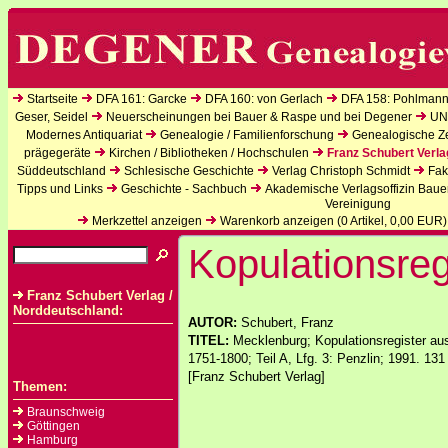
Startseite
DFA 161: Garcke
DFA 160: von Gerlach
DFA 158: Pohlmann
Geser, Seidel
Neuerscheinungen bei Bauer & Raspe und bei Degener
UN
Modernes Antiquariat
Genealogie / Familienforschung
Genealogische Zei
prägegeräte
Kirchen / Bibliotheken / Hochschulen
Franz Schubert Verla
Süddeutschland
Schlesische Geschichte
Verlag Christoph Schmidt
Fak
Tipps und Links
Geschichte - Sachbuch
Akademische Verlagsoffizin Baue
Vereinigung
Merkzettel anzeigen
Warenkorb anzeigen (
0
Artikel,
0,00
EUR)
Kopulationsreg
Franz Schubert Verlag /
Norddeutschland:
AUTOR:
Schubert, Franz
TITEL:
Mecklenburg; Kopulationsregister a
1751-1800; Teil A, Lfg. 3: Penzlin; 1991. 13
[Franz Schubert Verlag]
Themen:
Braunschweig
Göttingen
Hamburg