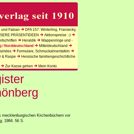
 und Fabian
DFA 157: Winterling, Fransecky,
SERE PRÄSENTIDEEN
Aktionspreise :-)
tschriften
Heraldik
Wappenringe und -
g / Norddeutschland
Mitteldeutschland
similes
Formulare, Schmuckahnentafeln
r & Raspe
Hessische familiengeschichtliche
Zur Kasse gehen
Mein Konto
ister
hönberg
us mecklenburgischen Kirchenbüchern vor
g; 1984. 56 S.