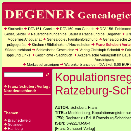
Startseite
DFA 161: Garcke
DFA 160: von Gerlach
DFA 158: Pohlmann
Geser, Seidel
Neuerscheinungen bei Bauer & Raspe und bei Degener
UN
Modernes Antiquariat
Genealogie / Familienforschung
Genealogische Zei
prägegeräte
Kirchen / Bibliotheken / Hochschulen
Franz Schubert Verla
Süddeutschland
Schlesische Geschichte
Verlag Christoph Schmidt
Fak
Tipps und Links
Geschichte - Sachbuch
Akademische Verlagsoffizin Baue
Vereinigung
Merkzettel anzeigen
Warenkorb anzeigen (
0
Artikel,
0,00
EUR)
Kopulationsreg
Ratzeburg-Sc
Franz Schubert Verlag /
Norddeutschland:
AUTOR:
Schubert, Franz
TITEL:
Mecklenburg; Kopulationsregister a
Themen:
1750; Register zu Bd. 8 Ratzeburg-Schönber
Braunschweig
ISBN:
3-922143-50-4
Göttingen
[Franz Schubert Verlag]
Hamburg