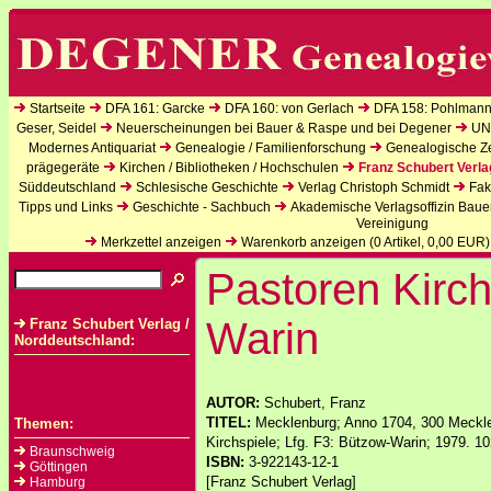
Startseite
DFA 161: Garcke
DFA 160: von Gerlach
DFA 158: Pohlmann
Geser, Seidel
Neuerscheinungen bei Bauer & Raspe und bei Degener
UN
Modernes Antiquariat
Genealogie / Familienforschung
Genealogische Zei
prägegeräte
Kirchen / Bibliotheken / Hochschulen
Franz Schubert Verla
Süddeutschland
Schlesische Geschichte
Verlag Christoph Schmidt
Fak
Tipps und Links
Geschichte - Sachbuch
Akademische Verlagsoffizin Baue
Vereinigung
Merkzettel anzeigen
Warenkorb anzeigen (
0
Artikel,
0,00
EUR)
Pastoren Kirch
Warin
Franz Schubert Verlag /
Norddeutschland:
AUTOR:
Schubert, Franz
TITEL:
Mecklenburg; Anno 1704, 300 Mecklen
Themen:
Kirchspiele; Lfg. F3: Bützow-Warin; 1979. 10
Braunschweig
ISBN:
3-922143-12-1
Göttingen
[Franz Schubert Verlag]
Hamburg