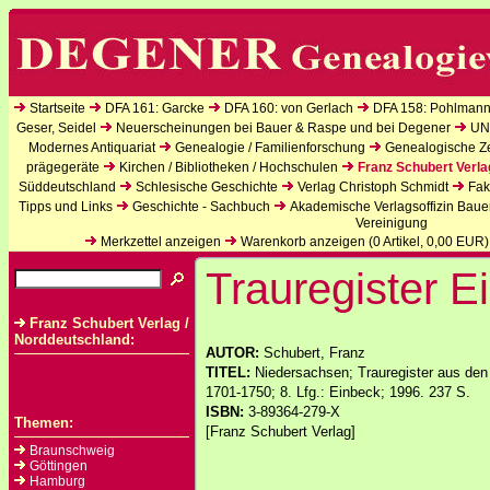
Startseite
DFA 161: Garcke
DFA 160: von Gerlach
DFA 158: Pohlmann
Geser, Seidel
Neuerscheinungen bei Bauer & Raspe und bei Degener
UN
Modernes Antiquariat
Genealogie / Familienforschung
Genealogische Zei
prägegeräte
Kirchen / Bibliotheken / Hochschulen
Franz Schubert Verla
Süddeutschland
Schlesische Geschichte
Verlag Christoph Schmidt
Fak
Tipps und Links
Geschichte - Sachbuch
Akademische Verlagsoffizin Baue
Vereinigung
Merkzettel anzeigen
Warenkorb anzeigen (
0
Artikel,
0,00
EUR)
Trauregister E
Franz Schubert Verlag /
Norddeutschland:
AUTOR:
Schubert, Franz
TITEL:
Niedersachsen; Trauregister aus den
1701-1750; 8. Lfg.: Einbeck; 1996. 237 S.
ISBN:
3-89364-279-X
Themen:
[Franz Schubert Verlag]
Braunschweig
Göttingen
Hamburg