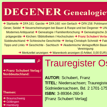
Startseite
DFA 161: Garcke
DFA 160: von Gerlach
DFA 158: Pohlmann
Geser, Seidel
Neuerscheinungen bei Bauer & Raspe und bei Degener
UN
Modernes Antiquariat
Genealogie / Familienforschung
Genealogische Zei
prägegeräte
Kirchen / Bibliotheken / Hochschulen
Franz Schubert Verla
Süddeutschland
Schlesische Geschichte
Verlag Christoph Schmidt
Fak
Tipps und Links
Geschichte - Sachbuch
Akademische Verlagsoffizin Baue
Vereinigung
Merkzettel anzeigen
Warenkorb anzeigen (
0
Artikel,
0,00
EUR)
Trauregister O
Franz Schubert Verlag /
Norddeutschland:
AUTOR:
Schubert, Franz
TITEL:
Niedersachsen; Trauregist
Südniedersachsen, Bd. 2 1701-1750
Themen:
ISBN:
3-89364-260-9
[Franz Schubert Verlag]
Braunschweig
Göttingen
Hamburg