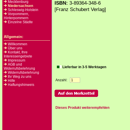
Mecklenburg
ISBN:
3-89364-348-6
Niedersachsen
[Franz Schubert Verlag]
Schleswig-Holstein
Vorpommern,
Hinterpommern
Einzelne Städte
Allgemein:
Willkommen
Über uns
Kontakt, Ihre
Interessengebiete
Impressum
AGB und
Lieferbar in 3-5 Werktagen
Widerrufsbelehrung
Widerrufsbelehrung
Ihr Weg zu uns
Anzahl:
Hilfe
Haftungshinweis
Dieses Produkt weiterempfehlen