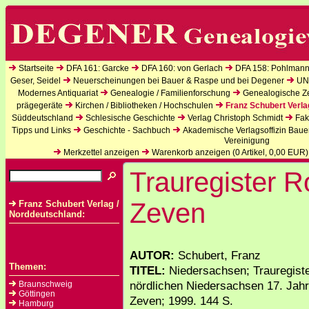
Startseite
DFA 161: Garcke
DFA 160: von Gerlach
DFA 158: Pohlmann
Geser, Seidel
Neuerscheinungen bei Bauer & Raspe und bei Degener
UN
Modernes Antiquariat
Genealogie / Familienforschung
Genealogische Zei
prägegeräte
Kirchen / Bibliotheken / Hochschulen
Franz Schubert Verla
Süddeutschland
Schlesische Geschichte
Verlag Christoph Schmidt
Fak
Tipps und Links
Geschichte - Sachbuch
Akademische Verlagsoffizin Baue
Vereinigung
Merkzettel anzeigen
Warenkorb anzeigen (
0
Artikel,
0,00
EUR)
Trauregister R
Zeven
Franz Schubert Verlag /
Norddeutschland:
AUTOR:
Schubert, Franz
Themen:
TITEL:
Niedersachsen; Trauregist
nördlichen Niedersachsen 17. Jahr
Braunschweig
Göttingen
Zeven; 1999. 144 S.
Hamburg