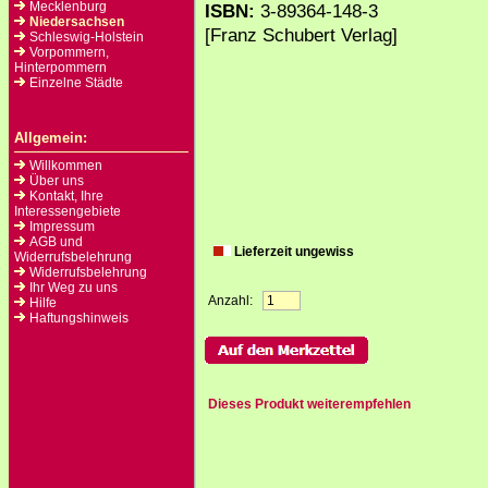
Mecklenburg
ISBN:
3-89364-148-3
Niedersachsen
[Franz Schubert Verlag]
Schleswig-Holstein
Vorpommern,
Hinterpommern
Einzelne Städte
Allgemein:
Willkommen
Über uns
Kontakt, Ihre
Interessengebiete
Impressum
AGB und
Lieferzeit ungewiss
Widerrufsbelehrung
Widerrufsbelehrung
Ihr Weg zu uns
Anzahl:
Hilfe
Haftungshinweis
Dieses Produkt weiterempfehlen