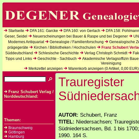
Startseite
DFA 161: Garcke
DFA 160: von Gerlach
DFA 158: Pohlmann
Geser, Seidel
Neuerscheinungen bei Bauer & Raspe und bei Degener
UN
Modernes Antiquariat
Genealogie / Familienforschung
Genealogische Zei
prägegeräte
Kirchen / Bibliotheken / Hochschulen
Franz Schubert Verla
Süddeutschland
Schlesische Geschichte
Verlag Christoph Schmidt
Fak
Tipps und Links
Geschichte - Sachbuch
Akademische Verlagsoffizin Baue
Vereinigung
Merkzettel anzeigen
Warenkorb anzeigen (
0
Artikel,
0,00
EUR)
Trauregister
Südniedersac
Franz Schubert Verlag /
Norddeutschland:
AUTOR:
Schubert, Franz
Themen:
TITEL:
Niedersachsen; Trauregist
Südniedersachsen, Bd. 1 bis 1700; 1
Braunschweig
Göttingen
1990. 164 S.
Hamburg