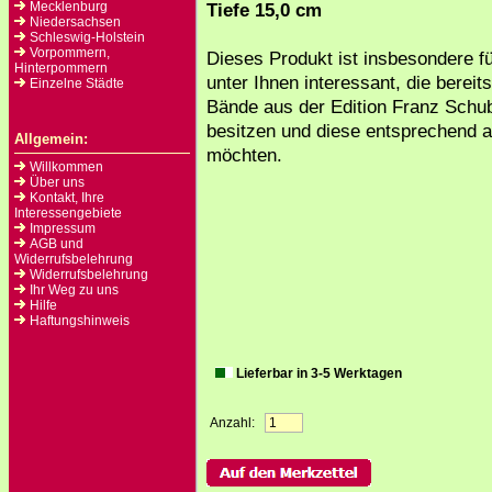
Mecklenburg
Tiefe 15,0 cm
Niedersachsen
Schleswig-Holstein
Vorpommern,
Dieses Produkt ist insbesondere fü
Hinterpommern
unter Ihnen interessant, die berei
Einzelne Städte
Bände aus der Edition Franz Schu
besitzen und diese entsprechend 
Allgemein:
möchten.
Willkommen
Über uns
Kontakt, Ihre
Interessengebiete
Impressum
AGB und
Widerrufsbelehrung
Widerrufsbelehrung
Ihr Weg zu uns
Hilfe
Haftungshinweis
Lieferbar in 3-5 Werktagen
Anzahl: