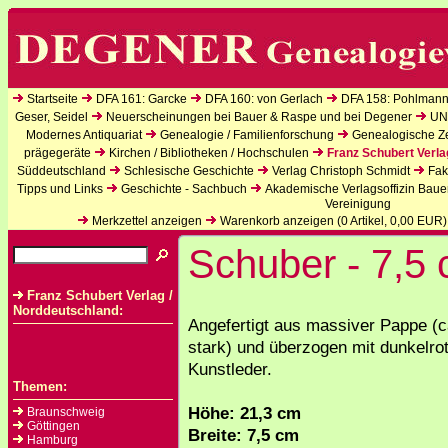
Startseite
DFA 161: Garcke
DFA 160: von Gerlach
DFA 158: Pohlmann
Geser, Seidel
Neuerscheinungen bei Bauer & Raspe und bei Degener
UN
Modernes Antiquariat
Genealogie / Familienforschung
Genealogische Zei
prägegeräte
Kirchen / Bibliotheken / Hochschulen
Franz Schubert Verla
Süddeutschland
Schlesische Geschichte
Verlag Christoph Schmidt
Fak
Tipps und Links
Geschichte - Sachbuch
Akademische Verlagsoffizin Baue
Vereinigung
Merkzettel anzeigen
Warenkorb anzeigen (
0
Artikel,
0,00
EUR)
Schuber - 7,5 
Franz Schubert Verlag /
Norddeutschland:
Angefertigt aus massiver Pappe (
stark) und überzogen mit dunkelr
Kunstleder.
Themen:
Höhe: 21,3 cm
Braunschweig
Göttingen
Breite: 7,5 cm
Hamburg