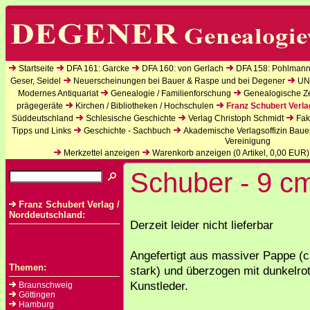
Startseite
DFA 161: Garcke
DFA 160: von Gerlach
DFA 158: Pohlmann
Geser, Seidel
Neuerscheinungen bei Bauer & Raspe und bei Degener
UN
Modernes Antiquariat
Genealogie / Familienforschung
Genealogische Zei
prägegeräte
Kirchen / Bibliotheken / Hochschulen
Franz Schubert Verla
Süddeutschland
Schlesische Geschichte
Verlag Christoph Schmidt
Fak
Tipps und Links
Geschichte - Sachbuch
Akademische Verlagsoffizin Baue
Vereinigung
Merkzettel anzeigen
Warenkorb anzeigen (
0
Artikel,
0,00
EUR)
Schuber - 9 cm
Franz Schubert Verlag /
Norddeutschland:
Derzeit leider nicht lieferbar
Angefertigt aus massiver Pappe (
Themen:
stark) und überzogen mit dunkelr
Kunstleder.
Braunschweig
Göttingen
Hamburg