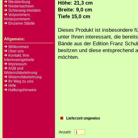
Mecklenburg
Höhe: 21,3 cm
Niedersachsen
Breite: 9,0 cm
Schleswig-Holstein
Vorpommern,
Tiefe 15,0 cm
Hinterpommern
Einzelne Städte
Dieses Produkt ist insbesondere fü
unter Ihnen interessant, die berei
Allgemein:
Bände aus der Edition Franz Schu
Willkommen
besitzen und diese entsprechend 
Über uns
Kontakt, Ihre
möchten.
Interessengebiete
Impressum
AGB und
Widerrufsbelehrung
Widerrufsbelehrung
Ihr Weg zu uns
Hilfe
Haftungshinweis
Lieferzeit ungewiss
Anzahl: