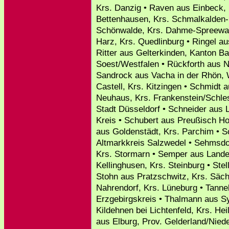
Krs. Danzig • Raven aus Einbeck,
Bettenhausen, Krs. Schmalkalden-
Schönwalde, Krs. Dahme-Spreewal
Harz, Krs. Quedlinburg • Ringel a
Ritter aus Gelterkinden, Kanton B
Soest/Westfalen • Rückforth aus 
Sandrock aus Vacha in der Rhön, 
Castell, Krs. Kitzingen • Schmidt
Neuhaus, Krs. Frankenstein/Schle
Stadt Düsseldorf • Schneider aus 
Kreis • Schubert aus Preußisch H
aus Goldenstädt, Krs. Parchim • 
Altmarkkreis Salzwedel • Sehmsdo
Krs. Stormarn • Semper aus Lande
Kellinghusen, Krs. Steinburg • Stel
Stohn aus Pratzschwitz, Krs. Säc
Nahrendorf, Krs. Lüneburg • Tanne
Erzgebirgskreis • Thalmann aus Sy
Kildehnen bei Lichtenfeld, Krs. Hei
aus Elburg, Prov. Gelderland/Nied