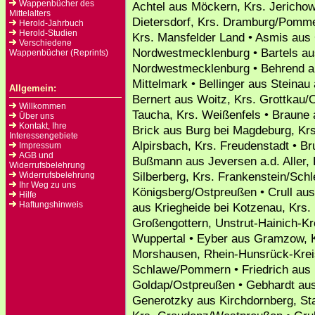
Wappenbücher des
Achtel aus Möckern, Krs. Jerichow
Mittelalters
Dietersdorf, Krs. Dramburg/Pommer
Herold-Jahrbuch
Herold-Studien
Krs. Mansfelder Land • Asmis aus
Verschiedene
Nordwestmecklenburg • Bartels aus
Wappenbücher (Reprints)
Nordwestmecklenburg • Behrend au
Mittelmark • Bellinger aus Steinau 
Allgemein:
Bernert aus Woitz, Krs. Grottkau/
Willkommen
Taucha, Krs. Weißenfels • Braune
Über uns
Kontakt, Ihre
Brick aus Burg bei Magdeburg, Krs
Interessengebiete
Alpirsbach, Krs. Freudenstadt • Br
Impressum
AGB und
Bußmann aus Jeversen a.d. Aller, 
Widerrufsbelehrung
Silberberg, Krs. Frankenstein/Sch
Widerrufsbelehrung
Ihr Weg zu uns
Königsberg/Ostpreußen • Crull aus
Hilfe
Haftungshinweis
aus Kriegheide bei Kotzenau, Krs.
Großengottern, Unstrut-Hainich-Kr
Wuppertal • Eyber aus Gramzow, K
Morshausen, Rhein-Hunsrück-Kreis
Schlawe/Pommern • Friedrich aus 
Goldap/Ostpreußen • Gebhardt aus
Generotzky aus Kirchdornberg, Sta