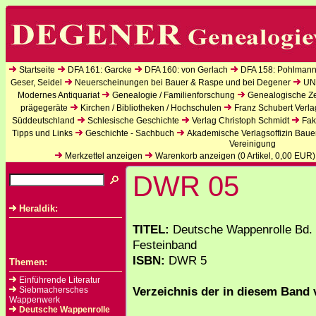
Startseite
DFA 161: Garcke
DFA 160: von Gerlach
DFA 158: Pohlmann
Geser, Seidel
Neuerscheinungen bei Bauer & Raspe und bei Degener
UN
Modernes Antiquariat
Genealogie / Familienforschung
Genealogische Zei
prägegeräte
Kirchen / Bibliotheken / Hochschulen
Franz Schubert Verla
Süddeutschland
Schlesische Geschichte
Verlag Christoph Schmidt
Fak
Tipps und Links
Geschichte - Sachbuch
Akademische Verlagsoffizin Baue
Vereinigung
Merkzettel anzeigen
Warenkorb anzeigen (
0
Artikel,
0,00
EUR)
DWR 05
Heraldik:
TITEL:
Deutsche Wappenrolle Bd. 
Festeinband
ISBN:
DWR 5
Themen:
Einführende Literatur
Verzeichnis der in diesem Band 
Siebmachersches
Wappenwerk
Deutsche Wappenrolle