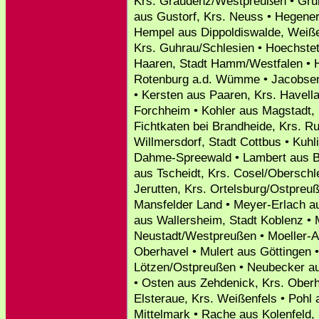
Krs. Graudenz/Westpreußen • Gru
aus Gustorf, Krs. Neuss • Hegener 
Hempel aus Dippoldiswalde, Weiße
Krs. Guhrau/Schlesien • Hoechste
Haaren, Stadt Hamm/Westfalen • 
Rotenburg a.d. Wümme • Jacobsen
• Kersten aus Paaren, Krs. Havella
Forchheim • Kohler aus Magstadt, 
Fichtkaten bei Brandheide, Krs. 
Willmersdorf, Stadt Cottbus • Kuh
Dahme-Spreewald • Lambert aus Be
aus Tscheidt, Krs. Cosel/Obersch
Jerutten, Krs. Ortelsburg/Ostpreuß
Mansfelder Land • Meyer-Erlach au
aus Wallersheim, Stadt Koblenz •
Neustadt/Westpreußen • Moeller-A
Oberhavel • Mulert aus Göttingen •
Lötzen/Ostpreußen • Neubecker a
• Osten aus Zehdenick, Krs. Ober
Elsteraue, Krs. Weißenfels • Pohl 
Mittelmark • Rache aus Kolenfeld,