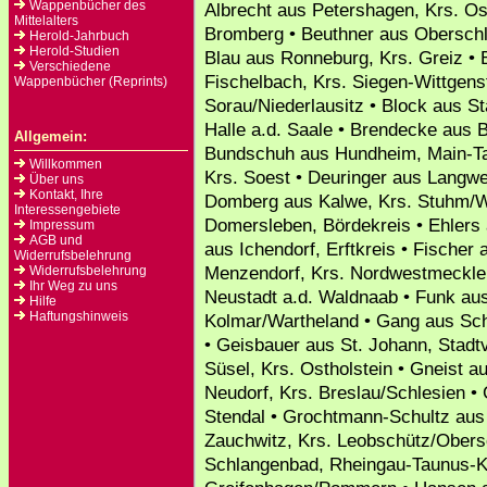
Wappenbücher des
Albrecht aus Petershagen, Krs. O
Mittelalters
Bromberg • Beuthner aus Obersch
Herold-Jahrbuch
Herold-Studien
Blau aus Ronneburg, Krs. Greiz • 
Verschiedene
Fischelbach, Krs. Siegen-Wittgenst
Wappenbücher (Reprints)
Sorau/Niederlausitz • Block aus S
Halle a.d. Saale • Brendecke aus 
Allgemein:
Bundschuh aus Hundheim, Main-Ta
Willkommen
Krs. Soest • Deuringer aus Langwe
Über uns
Kontakt, Ihre
Domberg aus Kalwe, Krs. Stuhm/W
Interessengebiete
Domersleben, Bördekreis • Ehlers 
Impressum
AGB und
aus Ichendorf, Erftkreis • Fische
Widerrufsbelehrung
Menzendorf, Krs. Nordwestmecklenb
Widerrufsbelehrung
Ihr Weg zu uns
Neustadt a.d. Waldnaab • Funk aus
Hilfe
Haftungshinweis
Kolmar/Wartheland • Gang aus Sch
• Geisbauer aus St. Johann, Stad
Süsel, Krs. Ostholstein • Gneist a
Neudorf, Krs. Breslau/Schlesien • 
Stendal • Grochtmann-Schultz aus 
Zauchwitz, Krs. Leobschütz/Obers
Schlangenbad, Rheingau-Taunus-Kr