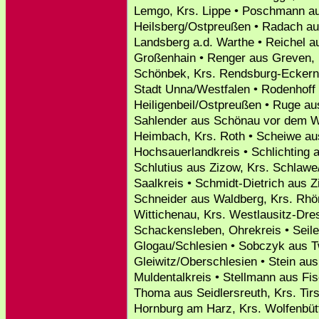
Lemgo, Krs. Lippe • Poschmann au
Heilsberg/Ostpreußen • Radach au
Landsberg a.d. Warthe • Reichel au
Großenhain • Renger aus Greven, K
Schönbek, Krs. Rendsburg-Eckern
Stadt Unna/Westfalen • Rodenhoff 
Heiligenbeil/Ostpreußen • Ruge au
Sahlender aus Schönau vor dem Wa
Heimbach, Krs. Roth • Scheiwe au
Hochsauerlandkreis • Schlichting 
Schlutius aus Zizow, Krs. Schlaw
Saalkreis • Schmidt-Dietrich aus 
Schneider aus Waldberg, Krs. Rh
Wittichenau, Krs. Westlausitz-Dr
Schackensleben, Ohrekreis • Seiler
Glogau/Schlesien • Sobczyk aus Tw
Gleiwitz/Oberschlesien • Stein au
Muldentalkreis • Stellmann aus Fis
Thoma aus Seidlersreuth, Krs. Tir
Hornburg am Harz, Krs. Wolfenbütt