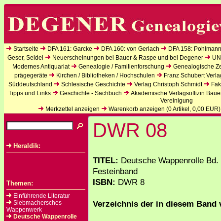
Startseite
DFA 161: Garcke
DFA 160: von Gerlach
DFA 158: Pohlmann
Geser, Seidel
Neuerscheinungen bei Bauer & Raspe und bei Degener
UN
Modernes Antiquariat
Genealogie / Familienforschung
Genealogische Zei
prägegeräte
Kirchen / Bibliotheken / Hochschulen
Franz Schubert Verla
Süddeutschland
Schlesische Geschichte
Verlag Christoph Schmidt
Fak
Tipps und Links
Geschichte - Sachbuch
Akademische Verlagsoffizin Baue
Vereinigung
Merkzettel anzeigen
Warenkorb anzeigen (
0
Artikel,
0,00
EUR)
DWR 08
Heraldik:
TITEL:
Deutsche Wappenrolle Bd. 
Festeinband
ISBN:
DWR 8
Themen:
Einführende Literatur
Verzeichnis der in diesem Band 
Siebmachersches
Wappenwerk
Deutsche Wappenrolle