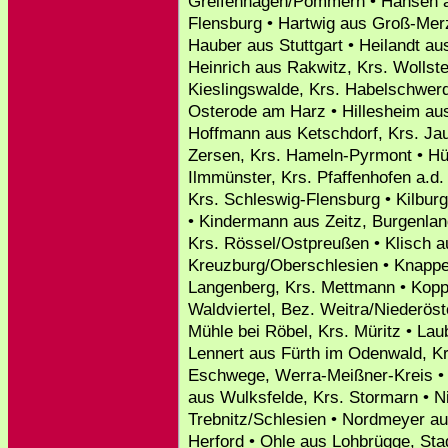
Greifenhagen/Pommern • Hansen a
Flensburg • Hartwig aus Groß-Merz
Hauber aus Stuttgart • Heilandt au
Heinrich aus Rakwitz, Krs. Wollst
Kieslingswalde, Krs. Habelschwerd
Osterode am Harz • Hillesheim aus 
Hoffmann aus Ketschdorf, Krs. Ja
Zersen, Krs. Hameln-Pyrmont • Hü
Ilmmünster, Krs. Pfaffenhofen a.d. 
Krs. Schleswig-Flensburg • Kilburg
• Kindermann aus Zeitz, Burgenland
Krs. Rössel/Ostpreußen • Klisch a
Kreuzburg/Oberschlesien • Knappe
Langenberg, Krs. Mettmann • Kopp
Waldviertel, Bez. Weitra/Niederös
Mühle bei Röbel, Krs. Müritz • Lau
Lennert aus Fürth im Odenwald, Kr
Eschwege, Werra-Meißner-Kreis • 
aus Wulksfelde, Krs. Stormarn • 
Trebnitz/Schlesien • Nordmeyer au
Herford • Ohle aus Lohbrügge, St