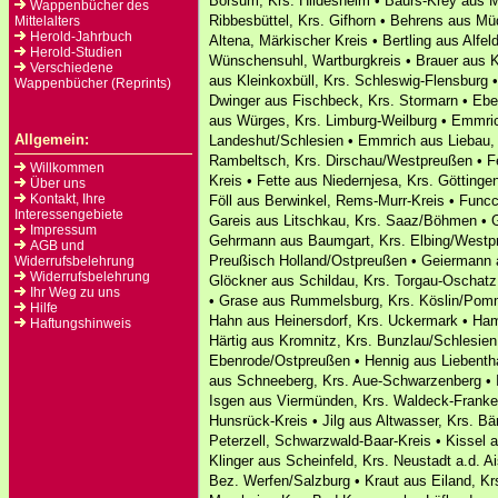
Borsum, Krs. Hildesheim • Baurs-Krey aus M
Wappenbücher des
Ribbesbüttel, Krs. Gifhorn • Behrens aus Müd
Mittelalters
Herold-Jahrbuch
Altena, Märkischer Kreis • Bertling aus Alfel
Herold-Studien
Wünschensuhl, Wartburgkreis • Brauer aus K
Verschiedene
aus Kleinkoxbüll, Krs. Schleswig-Flensburg 
Wappenbücher (Reprints)
Dwinger aus Fischbeck, Krs. Stormarn • Eber
aus Würges, Krs. Limburg-Weilburg • Emmri
Allgemein:
Landeshut/Schlesien • Emmrich aus Liebau, 
Rambeltsch, Krs. Dirschau/Westpreußen • F
Willkommen
Kreis • Fette aus Niedernjesa, Krs. Göttingen
Über uns
Kontakt, Ihre
Föll aus Berwinkel, Rems-Murr-Kreis • Funcci
Interessengebiete
Gareis aus Litschkau, Krs. Saaz/Böhmen • 
Impressum
Gehrmann aus Baumgart, Krs. Elbing/Westp
AGB und
Preußisch Holland/Ostpreußen • Geiermann 
Widerrufsbelehrung
Widerrufsbelehrung
Glöckner aus Schildau, Krs. Torgau-Oschat
Ihr Weg zu uns
• Grase aus Rummelsburg, Krs. Köslin/Pomme
Hilfe
Hahn aus Heinersdorf, Krs. Uckermark • Ha
Haftungshinweis
Härtig aus Kromnitz, Krs. Bunzlau/Schlesi
Ebenrode/Ostpreußen • Hennig aus Liebentha
aus Schneeberg, Krs. Aue-Schwarzenberg • 
Isgen aus Viermünden, Krs. Waldeck-Franke
Hunsrück-Kreis • Jilg aus Altwasser, Krs. B
Peterzell, Schwarzwald-Baar-Kreis • Kissel
Klinger aus Scheinfeld, Krs. Neustadt a.d. 
Bez. Werfen/Salzburg • Kraut aus Eiland, K