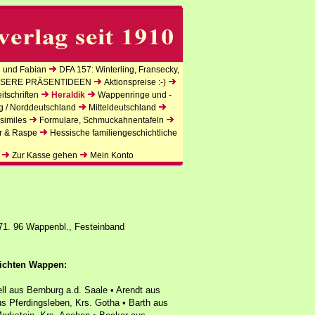
 und Fabian
DFA 157: Winterling, Fransecky,
SERE PRÄSENTIDEEN
Aktionspreise :-)
tschriften
Heraldik
Wappenringe und -
g / Norddeutschland
Mitteldeutschland
similes
Formulare, Schmuckahnentafeln
r & Raspe
Hessische familiengeschichtliche
Zur Kasse gehen
Mein Konto
71. 96 Wappenbl., Festeinband
lichten Wappen:
l aus Bernburg a.d. Saale • Arendt aus
us Pferdingsleben, Krs. Gotha • Barth aus