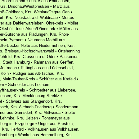
s Abo/Finnland • Lübke aus Enkhausen,
 Krs. Dirschau/Westpreußen • März aus
Groß-Goldbach, Krs. Wehlau/Ostpreußen •
f, Krs. Neustadt a.d. Waldnaab • Mertes
er aus Dahlenwarsleben, Ohrekreis • Möller
 Oksböll, Insel Alsen/Dänemark • Müller aus
ller-Gutsche aus Fladungen, Krs. Rhön-
ameln-Pyrmont • Neumann-Mothill aus
olte-Becker Nolte aus Niedermehnen, Krs.
rs. Breisgau-Hochschwarzwald • Ottehenning
Rehfeld, Krs. Crossen a.d. Oder • Packenius
en, Stadt Hamburg • Rahmann aus Greffen,
 Mettmann • Rittinghaus aus Lüdenscheid,
 Köln • Rüdiger aus Alt-Tschau, Krs.
 Main-Tauber-Kreis • Schlüter aus Krefeld •
rn • Schneider aus Lochum,
yffhäuserkreis • Schroedter aus Lieberose,
nsee, Krs. Mecklenburg-Strelitz •
l • Schwarz aus Stangendorf, Krs.
bach, Krs. Aichach-Friedberg • Sondermann
er aus Garnsdorf, Krs. Mittweida • Stolte
s Lehmke, Krs. Uelzen • Tönsmeyer aus
berg im Erzgebirge • Unger aus Prestein,
, Krs. Herford • Volkhausen aus Volkhausen,
 Hamburg • Wankel aus Hammelburg, Krs.