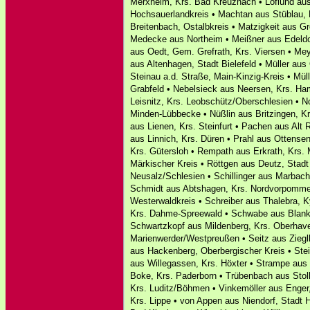
Merxheim, Krs. Bad Kreuznach • Löflund au
Hochsauerlandkreis • Machtan aus Stüblau,
Breitenbach, Ostalbkreis • Matzigkeit aus 
Medecke aus Northeim • Meißner aus Edeldor
aus Oedt, Gem. Grefrath, Krs. Viersen • Mey
aus Altenhagen, Stadt Bielefeld • Müller aus
Steinau a.d. Straße, Main-Kinzig-Kreis • Mü
Grabfeld • Nebelsieck aus Neersen, Krs. H
Leisnitz, Krs. Leobschütz/Oberschlesien • N
Minden-Lübbecke • Nüßlin aus Britzingen, K
aus Lienen, Krs. Steinfurt • Pachen aus Alt 
aus Linnich, Krs. Düren • Prahl aus Ottens
Krs. Gütersloh • Rempath aus Erkrath, Krs.
Märkischer Kreis • Röttgen aus Deutz, Stadt
Neusalz/Schlesien • Schillinger aus Marbach,
Schmidt aus Abtshagen, Krs. Nordvorpomme
Westerwaldkreis • Schreiber aus Thalebra, K
Krs. Dahme-Spreewald • Schwabe aus Blanke
Schwartzkopf aus Mildenberg, Krs. Oberhave
Marienwerder/Westpreußen • Seitz aus Ziegl
aus Hackenberg, Oberbergischer Kreis • Stein
aus Willegassen, Krs. Höxter • Strampe au
Boke, Krs. Paderborn • Trübenbach aus Stoll
Krs. Luditz/Böhmen • Vinkemöller aus Enger
Krs. Lippe • von Appen aus Niendorf, Stadt