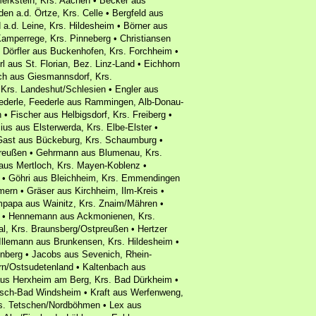
erkstein, Krs. Aachen • Becker aus
en a.d. Örtze, Krs. Celle • Bergfeld aus
d a.d. Leine, Krs. Hildesheim • Börner aus
amperrege, Krs. Pinneberg • Christiansen
• Dörfler aus Buckenhofen, Krs. Forchheim •
l aus St. Florian, Bez. Linz-Land • Eichhorn
ch aus Giesmannsdorf, Krs.
Krs. Landeshut/Schlesien • Engler aus
ederle, Feederle aus Rammingen, Alb-Donau-
 • Fischer aus Helbigsdorf, Krs. Freiberg •
us aus Elsterwerda, Krs. Elbe-Elster •
Gast aus Bückeburg, Krs. Schaumburg •
reußen • Gehrmann aus Blumenau, Krs.
aus Mertloch, Krs. Mayen-Koblenz •
z • Göhri aus Bleichheim, Krs. Emmendingen
rn • Gräser aus Kirchheim, Ilm-Kreis •
mpapa aus Wainitz, Krs. Znaim/Mähren •
en • Hennemann aus Ackmonienen, Krs.
l, Krs. Braunsberg/Ostpreußen • Hertzer
Illemann aus Brunkensen, Krs. Hildesheim •
nberg • Jacobs aus Sevenich, Rhein-
ärn/Ostsudetenland • Kaltenbach aus
 aus Herxheim am Berg, Krs. Bad Dürkheim •
Aisch-Bad Windsheim • Kraft aus Werfenweng,
rs. Tetschen/Nordböhmen • Lex aus