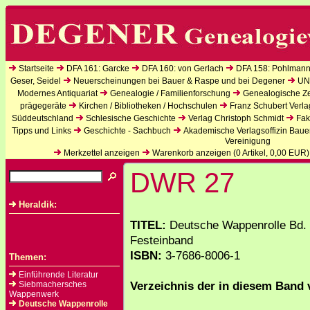
Startseite
DFA 161: Garcke
DFA 160: von Gerlach
DFA 158: Pohlmann
Geser, Seidel
Neuerscheinungen bei Bauer & Raspe und bei Degener
UN
Modernes Antiquariat
Genealogie / Familienforschung
Genealogische Zei
prägegeräte
Kirchen / Bibliotheken / Hochschulen
Franz Schubert Verla
Süddeutschland
Schlesische Geschichte
Verlag Christoph Schmidt
Fak
Tipps und Links
Geschichte - Sachbuch
Akademische Verlagsoffizin Baue
Vereinigung
Merkzettel anzeigen
Warenkorb anzeigen (
0
Artikel,
0,00
EUR)
DWR 27
Heraldik:
TITEL:
Deutsche Wappenrolle Bd. 
Festeinband
ISBN:
3-7686-8006-1
Themen:
Einführende Literatur
Verzeichnis der in diesem Band 
Siebmachersches
Wappenwerk
Deutsche Wappenrolle