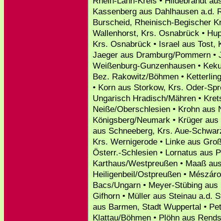
Rhein-Lahn-Kreis • Hildebrandt au
Kassenberg aus Dahlhausen a.d. R
Burscheid, Rheinisch-Begischer K
Wallenhorst, Krs. Osnabrück • H
Krs. Osnabrück • Israel aus Tost, 
Jaeger aus Dramburg/Pommern • J
Weißenburg-Gunzenhausen • Kekule
Bez. Rakowitz/Böhmen • Ketterlin
• Korn aus Storkow, Krs. Oder-Spr
Ungarisch Hradisch/Mähren • Kret
Neiße/Oberschlesien • Krohn aus 
Königsberg/Neumark • Krüger aus 
aus Schneeberg, Krs. Aue-Schwarz
Krs. Wernigerode • Linke aus Groß
Österr.-Schlesien • Lornatus aus 
Karthaus/Westpreußen • Maaß aus
Heiligenbeil/Ostpreußen • Mészár
Bacs/Ungarn • Meyer-Stübing aus 
Gifhorn • Müller aus Steinau a.d. 
aus Barmen, Stadt Wuppertal • Pet
Klattau/Böhmen • Plöhn aus Rend