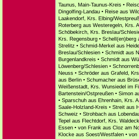
Taunus, Main-Taunus-Kreis • Reisc
Dingolfing-Landau • Reise aus Wild
Laakendorf, Krs. Elbing/Westpreuß
Roterberg aus Westeregeln, Krs. A
Schöbekirch, Krs. Breslau/Schles
Krs. Regensburg • Schell(en)berg 
Strelitz • Schmid-Merkel aus Heid
Breslau/Schlesien • Schmidt aus 
Burgenlandkreis • Schmidt aus Wü
Löwenberg/Schlesien • Schnorrenb
Neuss • Schröder aus Grafeld, Kr
aus Berlin • Schumacher aus Brüse
Weißenstadt, Krs. Wunsiedel im Fi
Bartenstein/Ostpreußen • Simon au
• Sparschuh aus Ehrenhain, Krs. A
Saale-Holzland-Kreis • Streit aus 
Schweiz • Strohbach aus Lobenda
Tepel aus Flechtdorf, Krs. Waldec
Essen • von Frank aus Cloz am Nons
Klocke aus Soest/Westfalen • von