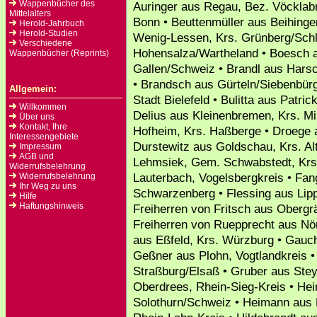
Wappenbücher des
Auringer aus Regau, Bez. Vöcklab
Mittelalters
Bonn • Beuttenmüller aus Beihinge
Herold-Jahrbuch
Herold-Studien
Wenig-Lessen, Krs. Grünberg/Schle
Verschiedene
Hohensalza/Wartheland • Boesch a
Wappenbücher (Reprints)
Gallen/Schweiz • Brandl aus Hars
• Brandsch aus Gürteln/Siebenbür
Allgemein:
Stadt Bielefeld • Bulitta aus Patri
Willkommen
Delius aus Kleinenbremen, Krs. M
Über uns
Kontakt, Ihre
Hofheim, Krs. Haßberge • Droege a
Interessengebiete
Durstewitz aus Goldschau, Krs. Al
Impressum
AGB und
Lehmsiek, Gem. Schwabstedt, Krs.
Widerrufsbelehrung
Lauterbach, Vogelsbergkreis • Fan
Widerrufsbelehrung
Ihr Weg zu uns
Schwarzenberg • Flessing aus Lip
Hilfe
Haftungshinweis
Freiherren von Fritsch aus Obergrä
Freiherren von Ruepprecht aus Nör
aus Eßfeld, Krs. Würzburg • Gauch 
Geßner aus Plohn, Vogtlandkreis 
Straßburg/Elsaß • Gruber aus Ste
Oberdrees, Rhein-Sieg-Kreis • He
Solothurn/Schweiz • Heimann aus