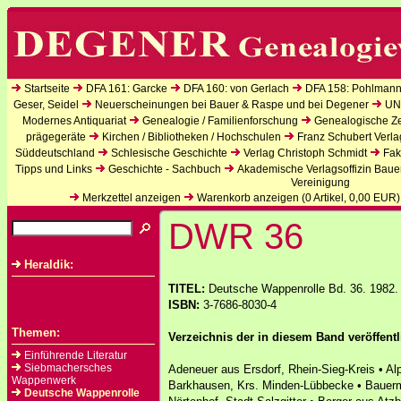
Startseite
DFA 161: Garcke
DFA 160: von Gerlach
DFA 158: Pohlmann
Geser, Seidel
Neuerscheinungen bei Bauer & Raspe und bei Degener
UN
Modernes Antiquariat
Genealogie / Familienforschung
Genealogische Zei
prägegeräte
Kirchen / Bibliotheken / Hochschulen
Franz Schubert Verla
Süddeutschland
Schlesische Geschichte
Verlag Christoph Schmidt
Fak
Tipps und Links
Geschichte - Sachbuch
Akademische Verlagsoffizin Baue
Vereinigung
Merkzettel anzeigen
Warenkorb anzeigen (
0
Artikel,
0,00
EUR)
DWR 36
Heraldik:
TITEL:
Deutsche Wappenrolle Bd. 36. 1982.
ISBN:
3-7686-8030-4
Themen:
Verzeichnis der in diesem Band veröffent
Einführende Literatur
Siebmachersches
Adeneuer aus Ersdorf, Rhein-Sieg-Kreis • Al
Wappenwerk
Barkhausen, Krs. Minden-Lübbecke • Bauer
Deutsche Wappenrolle