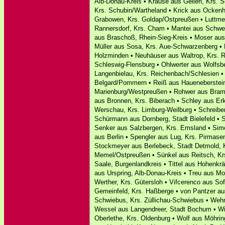
Alb-Donau-Kreis • Krause aus Gellen, Krs. 
Krs. Schubin/Wartheland • Krick aus Ockenh
Grabowen, Krs. Goldap/Ostpreußen • Luttmer
Rannersdorf, Krs. Cham • Mantei aus Schwei
aus Braschoß, Rhein-Sieg-Kreis • Moser aus 
Müller aus Sosa, Krs. Aue-Schwarzenberg • 
Holzminden • Neuhäuser aus Waltrop, Krs. Re
Schleswig-Flensburg • Ohlwerter aus Wolfsb
Langenbielau, Krs. Reichenbach/Schlesien •
Belgard/Pommern • Reiß aus Haueneberstein,
Marienburg/Westpreußen • Rohwer aus Bramm
aus Bronnen, Krs. Biberach • Schley aus Erk
Werschau, Krs. Limburg-Weilburg • Schreibe
Schürmann aus Dornberg, Stadt Bielefeld • 
Senker aus Salzbergen, Krs. Emsland • Sim
aus Berlin • Spengler aus Lug, Krs. Pirmase
Stockmeyer aus Berlebeck, Stadt Detmold, K
Memel/Ostpreußen • Sünkel aus Reitsch, Kr
Saale, Burgenlandkreis • Tittel aus Hohenkr
aus Urspring, Alb-Donau-Kreis • Treu aus M
Werther, Krs. Gütersloh • Vifcerenco aus Sof
Gemeinfeld, Krs. Haßberge • von Pantzer au
Schwiebus, Krs. Züllichau-Schwiebus • Wehm
Wessel aus Langendreer, Stadt Bochum • Wil
Oberlethe, Krs. Oldenburg • Wolf aus Möhring