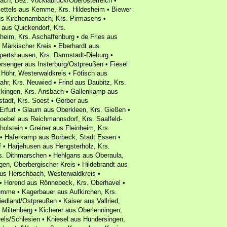
bach, Bez. Vöcklabruck/Oberösterreich •
Bettels aus Kemme, Krs. Hildesheim • Biewer
us Kirchenarnbach, Krs. Pirmasens •
aus Quickendorf, Krs.
heim, Krs. Aschaffenburg • de Fries aus
 Märkischer Kreis • Eberhardt aus
pertshausen, Krs. Darmstadt-Dieburg •
rsenger aus Insterburg/Ostpreußen • Fiesel
 Höhr, Westerwaldkreis • Fötisch aus
ahr, Krs. Neuwied • Frind aus Daubitz, Krs.
ingen, Krs. Ansbach • Gallenkamp aus
stadt, Krs. Soest • Gerber aus
Erfurt • Glaum aus Oberkleen, Krs. Gießen •
Goebel aus Reichmannsdorf, Krs. Saalfeld-
olstein • Greiner aus Fleinheim, Krs.
• Haferkamp aus Borbeck, Stadt Essen •
 • Harjehusen aus Hengsterholz, Krs.
s. Dithmarschen • Hehlgans aus Oberaula,
n, Oberbergischer Kreis • Hildebrandt aus
us Herschbach, Westerwaldkreis •
 • Horend aus Rönnebeck, Krs. Oberhavel •
ümme • Kagerbauer aus Aufkirchen, Krs.
iedland/Ostpreußen • Kaiser aus Vallried,
 Miltenberg • Kicherer aus Oberlenningen,
Oels/Schlesien • Kniesel aus Hundersingen,