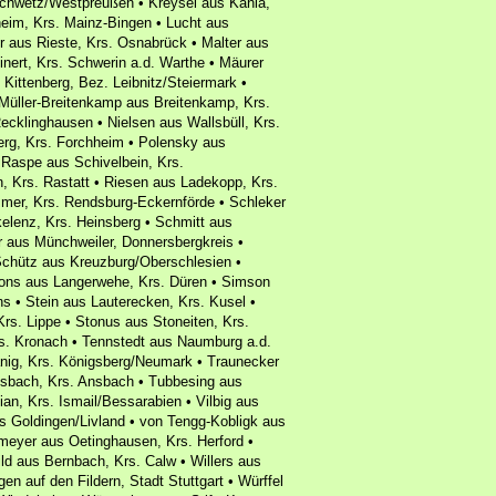
Schwetz/Westpreußen • Kreysel aus Kania,
eim, Krs. Mainz-Bingen • Lucht aus
 aus Rieste, Krs. Osnabrück • Malter aus
nert, Krs. Schwerin a.d. Warthe • Mäurer
Kittenberg, Bez. Leibnitz/Steiermark •
Müller-Breitenkamp aus Breitenkamp, Krs.
cklinghausen • Nielsen aus Wallsbüll, Krs.
erg, Krs. Forchheim • Polensky aus
 Raspe aus Schivelbein, Krs.
 Krs. Rastatt • Riesen aus Ladekopp, Krs.
er, Krs. Rendsburg-Eckernförde • Schleker
elenz, Krs. Heinsberg • Schmitt aus
r aus Münchweiler, Donnersbergkreis •
Schütz aus Kreuzburg/Oberschlesien •
ons aus Langerwehe, Krs. Düren • Simson
ns • Stein aus Lauterecken, Krs. Kusel •
rs. Lippe • Stonus aus Stoneiten, Krs.
s. Kronach • Tennstedt aus Naumburg a.d.
änig, Krs. Königsberg/Neumark • Traunecker
osbach, Krs. Ansbach • Tubbesing aus
ian, Krs. Ismail/Bessarabien • Vilbig aus
s Goldingen/Livland • von Tengg-Kobligk aus
eyer aus Oetinghausen, Krs. Herford •
d aus Bernbach, Krs. Calw • Willers aus
en auf den Fildern, Stadt Stuttgart • Würffel