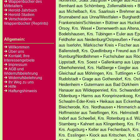
Nörtenhof, Stadt Salzgitter • Berger aus Atz
Wappenbücher des
Bernhard aus Schömberg, Zollernalbkreis • 
Mittelalters
Herold-Jahrbuch
aus Michelbach, Krs. Saarlouis • Brehmer a
Herold-Studien
Brunnabend aus Unna/Westfalen • Burghardt 
Verschiedene
Frankenstein/Schlesien • Büttner aus Huckel
Wappenbücher (Reprints)
Orsoy, Krs. Wesel • Dornenwerth aus Altena,
Bodelshausen, Krs. Tübingen • Euler aus Ep
Allgemein:
Feldhofer aus Neidenburg/Ostpreußen • Feue
aus Iserlohn, Märkischer Kreis • Fischer aus
Willkommen
Ballenstedt, Krs. Quedlinburg • Freund aus F
Über uns
Kontakt, Ihre
Rumburg/Nordböhmen • Fuchshuber aus Röck
Interessengebiete
Lippstadt, Krs. Soest • Gallenkamp aus Lipp
Impressum
Oberhohenried, Krs. Haßberge • Giegler aus 
AGB und
Gleichauf aus Möhringen, Krs. Tuttlingen • 
Widerrufsbelehrung
Widerrufsbelehrung
Rudolstadt • Grage aus Gothendorf, Krs. Osth
Ihr Weg zu uns
Heidenheim • Gutermann aus Bad Dürkheim 
Hilfe
Hanauer aus Wildeppenried, Krs. Schwandorf
Haftungshinweis
Oldenburg • Harms aus Kronprinzenkoog, Kr
Schwalm-Eder-Kreis • Heikaus aus Eckenhage
Bleicherode, Krs. Nordhausen • Himmerich a
Hoffmeister aus Twieflingen, Krs. Helmstedt
Indorf aus Scheeßel, Krs. Rotenburg a.d. W
Starnberg • Kahnert aus Klingenberg, Krs. Fr
Krs. Augsburg • Keller aus Fechenbach, Krs.
Krs. Esslingen • Kiock aus Kritschen, Krs. 