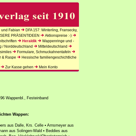
 und Fabian
DFA 157: Winterling, Fransecky,
SERE PRÄSENTIDEEN
Aktionspreise :-)
tschriften
Heraldik
Wappenringe und -
g / Norddeutschland
Mitteldeutschland
similes
Formulare, Schmuckahnentafeln
r & Raspe
Hessische familiengeschichtliche
Zur Kasse gehen
Mein Konto
 96 Wappenbl., Festeinband
lichten Wappen:
pers aus Dalle, Krs. Celle • Arnsmeyer aus
mann aus Solingen-Wald • Beddies aus